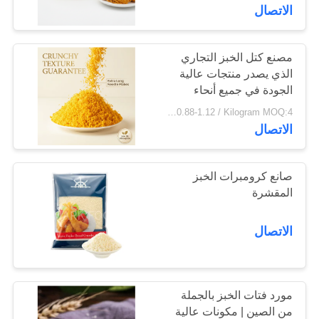
مراقبة
الاتصال
الجودة
مصنع كتل الخبز التجاري
155
الذي يصدر منتجات عالية
اتصل
قمح خبز بانكو بالقمح
الجودة في جميع أنحاء
بنا
العالم
USD 0.88-1.12 / Kilogram MOQ:4 طن
الكامل
الاتصال
أخبار
صانع كرومبرات الخبز
الحالات
المقشرة
102
الاتصال
اطلب
الأعشاب البحرية
عرض
المحمصة نوري
أسعار
مورد فتات الخبز بالجملة
من الصين | مكونات عالية