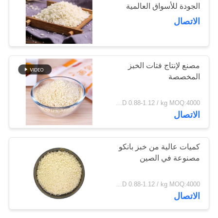
الجودة للأسواق العالمية
خريطة
الاتصال
الموقع
150
مسحوق الوسابي
سياسة
مصنع لإنتاج فتات الخبز
النقي
الخصوصية
المخصصة
USD 0.88-1.12 / kg MOQ:4000 كجم
الاتصال
58
كميات عالية من خبز بانكو
مصنوعة في الصين
رقائق الجزر المجففة
USD 0.88-1.12 / kg MOQ:4000 كجم
الاتصال