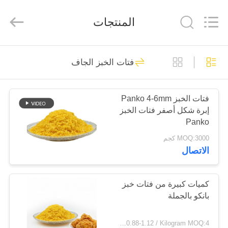
CHINA
MARK
FOODS
المنتجات
TRADING
CO.,LTD..
All
Rights
Reserved.
الصفحة
205
فتات الخبز الجاف
الرئيسية
فتات الخبز الجاف
فتات الخبز Panko 4-6mm
المنتجات
إبرة شكل أصفر فتات الخبز
Panko
حولنا
MOQ:3000 كجم
الاتصال
171
جولة
في
كميات كبيرة من فتات خبز
فتات الخبز الياباني
بانكو بالجملة
المصنع
USD 0.88-1.12 / Kilogram MOQ:4 طن