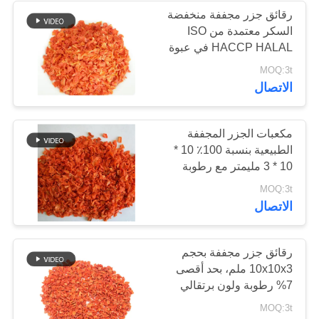
رقائق جزر مجففة منخفضة
السكر معتمدة من ISO
24
HACCP HALAL في عبوة
كرتون 20 كجم لتصنيع
MOQ:3t
رقائق بونيتو ​​المجففة
الأغذية
الاتصال
مكعبات الجزر المجففة
الطبيعية بنسبة 100٪ 10 *
10 * 3 مليمتر مع رطوبة
7٪ كحد أقصى للحساء
48
MOQ:3t
والوجبات الجاهزة
الاتصال
المجففة شيتاكي
الفطر
رقائق جزر مجففة بحجم
10x10x3 ملم، بحد أقصى
7% رطوبة ولون برتقالي
أحمر للوجبات الخفيفة
MOQ:3t
الصحية