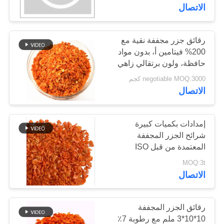
مثالية لتجارة وتصدير
مراقبة
الاتصال
الخدمات الغذائية بالتجزئة
الجودة
رقائق جزر مجففة نقية مع
155
200% فيتامين أ، بدون مواد
اتصل
قمح خبز بانكو بالقمح
حافظة، ولون برتقالي زاهي
بنا
- رقائق جزر مجففة
negotiable MOQ:3000 كجم
الكامل
الاتصال
أخبار
إمدادات بكميات كبيرة
الحالات
شرائح الجزر المجففة
المعتمدة من قبل ISO
102
HACCP FDA HALAL
MOQ:3t
اطلب
الأعشاب البحرية
وحبيبات الجزر المجففة مع
الاتصال
رطوبة ما يصل إلى 7٪
عرض
المحمصة نوري
وانخفاض السكر
أسعار
رقائق الجزر المجففة
10*10*3 ملم مع رطوبة 7٪