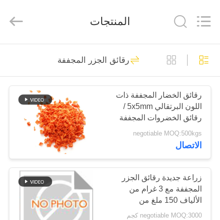
CHINA
MARK
FOODS
المنتجات
TRADING
CO.,LTD..
All
Rights
Reserved.
الصفحة
205
رقائق الجزر المجففة
الرئيسية
فتات الخبز الجاف
رقائق الخضار المجففة ذات
المنتجات
اللون البرتقالي 5x5mm /
رقائق الخضروات المجففة
حولنا
negotiable MOQ:500kgs
الاتصال
171
جولة
في
زراعة جديدة رقائق الجزر
فتات الخبز الياباني
المجففة مع 3 غرام من
المصنع
الألياف 150 ملغ من
الصوديوم و 90 كيلو كالوري
negotiable MOQ:3000 كجم