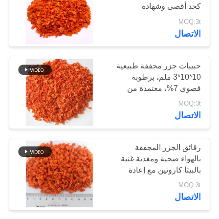
كحد أقصى وشهادة
خريطة
HACCP HALAL ISO
MOQ:3t
الموقع
150
الاتصال
مسحوق الوسابي
سياسة
حبيبات جزر مجففة طبيعية
النقي
الخصوصية
10*10*3 ملم، برطوبة
قصوى 7%، معتمدة من
نظام تحليل المخاطر ونقاط
MOQ:3t
التحكم الحرجة (HACCP)
الاتصال
والحلال و ISO9000 و
FDA لأغذية الحيوانات
58
الأليفة
رقائق الجزر المجففة
بالهواء صحية ومغذية غنية
رقائق الجزر المجففة
بالبيتا كاروتين مع إعادة
التجفيف السريع وحجم 10
MOQ:3t
* 10 * 3 ملم
الاتصال