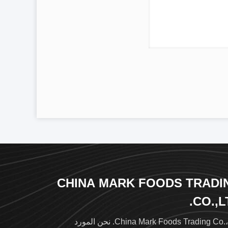
CHINA MARK FOODS TRADI
CO.,L
China Mark Foods Trading Co.، Ltd. نحن المورد