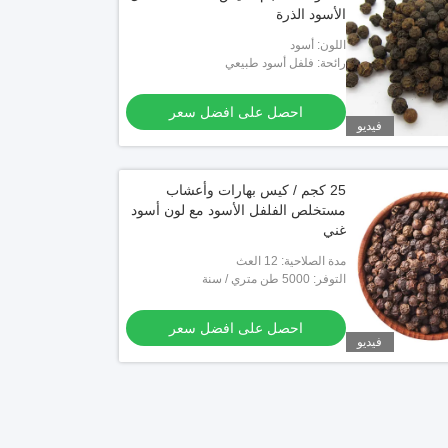
الأسود الذرة
اللون: أسود
رائحة: فلفل أسود طبيعي
احصل على افضل سعر
فيديو
25 كجم / كيس بهارات وأعشاب
مستخلص الفلفل الأسود مع لون أسود
غني
مدة الصلاحية: 12 العث
التوفر: 5000 طن متري / سنة
احصل على افضل سعر
فيديو