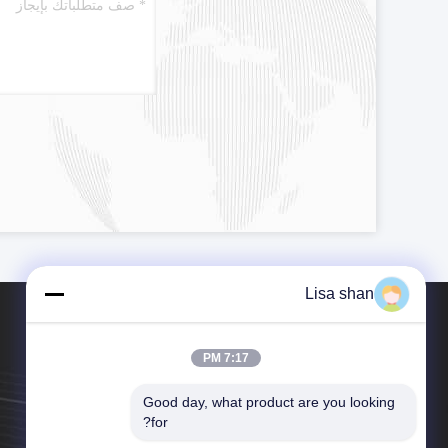
Lisa shan
7:17 PM
Good day, what product are you looking 
هاتف：86--15375248610
for?