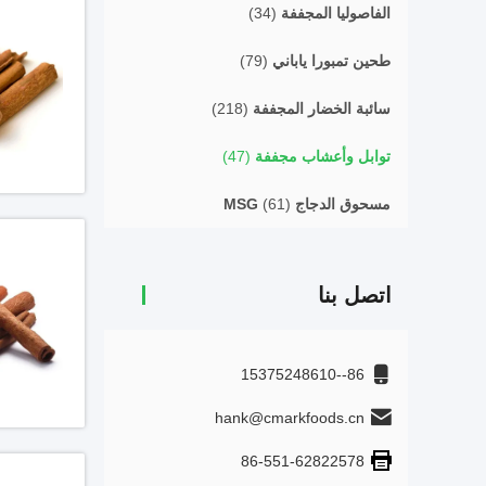
الفاصوليا المجففة
(34)
طحين تمبورا ياباني
(79)
سائبة الخضار المجففة
(218)
توابل وأعشاب مجففة
(47)
مسحوق الدجاج MSG
(61)
اتصل بنا
86--15375248610
hank@cmarkfoods.cn
86-551-62822578