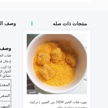
وصف الم
منتجات ذات صله
وصف ا
فتات الخ
إدخال فت
إذا كنت 
الخيار ا
حقائق ال
المغذي
فيديو
السعرا
مورد فتات الخبز OEM من الصين | تركيبة
الدهون 
مخصصة وملصق خاص