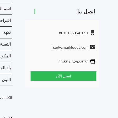
اسم ال
اتصل بنا
اقتراح
نكهة
+8615156054169
التعبئة
lisa@cmarkfoods.com
المكون
86-551-62822578
بلد الم
اتصل الآن
اللون
الكلمات 