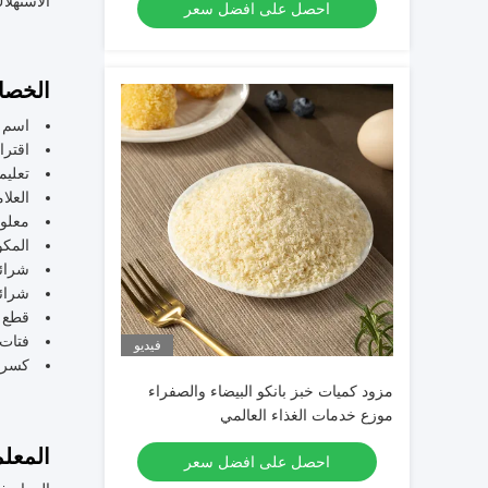
الاستهلا
احصل على افضل سعر
الخصا
اسم ا
اقترا
تعليم
العلامة 
معلوم
المكو
شرائح
شرائح
قطع ا
فتات 
فيديو
كسرا
مزود كميات خبز بانكو البيضاء والصفراء
موزع خدمات الغذاء العالمي
المعلم
احصل على افضل سعر