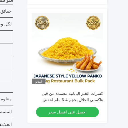
المواصفا
حقائق ا
لكل وج
فيديو
كسرات الخبز اليابانية معتمدة من قبل
معلوما
هاكسبي الحلال بحجم 4-6 ملم لخفض
امتصاص الزيت في الأطعمة المقلية
الملم
احصل على افضل سعر
العلامة