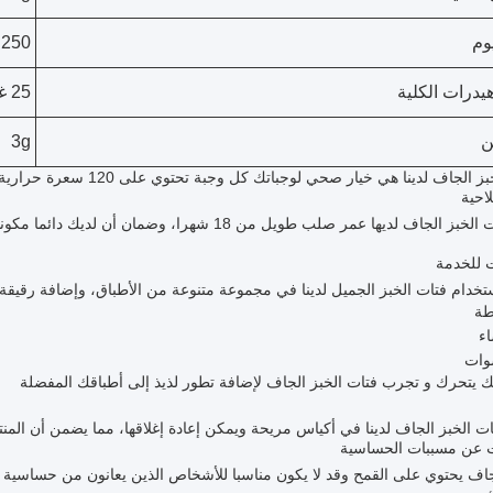
وم
250 ملغ
يدرات الكلية
25 غرام
ن
3g
ف لدينا هي خيار صحي لوجباتك كل وجبة تحتوي على 120 سعرة حرارية 0 جرام من الدهون الكلية 250 ملغ من الصوديوم
احية
لدينا فتات الخبز الجاف لديها عمر صلب طويل من 18 شه
 للخدمة
خدام فتات الخبز الجميل لدينا في مجموعة متنوعة من الأطباق، وإضافة رقيقة
طة
ء
وات
ك يتحرك و تجرب فتات الخبز الجاف لإضافة تطور لذيذ إلى أطباقك المفضلة
ات الخبز الجاف لدينا في أكياس مريحة ويمكن إعادة إغلاقها، مما يضمن أن ال
 عن مسببات الحساسية
جاف يحتوي على القمح وقد لا يكون مناسبا للأشخاص الذين يعانون من حساسية م