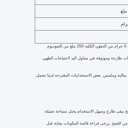
را، وضمان أن لديك دائما مكونات طازجة وموثوقة في متناول اليد لاحتياجات الطهي
 مثالية وملمس. بعض الاستخدامات المقترحة لدينا تشمل:
منتج يبقى طازج وسهل الاستخدام.يحتل مساحة ضئيلة.
ن القمح. يرجى قراءة قائمة المكونات بعناية قبل