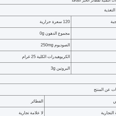
ت التقنية لفطائر الخبز الجافة
لتغذية
بة
120 سعرة حرارية
مجموع الدهون 0g
الصوديوم 250mg
الكربوهيدرات الكلية 25 غرام
البروتين 3g
ت عن المنتج
س
الفطائر
 التجارية
لا علامة تجارية