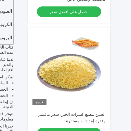
الصودي
احصل على افضل سعر
الكربوه
البروتي
فتات الخبز الجا
مدة الصل
والخبز.
اقتراحات
يمكن است
السل
الحسا
الحش
دع إبداع
فيديو
التعبئة
تتوفر فت
الصين مصنع كسرات الخبز. سعر تنافسي
معلومات
وقدرة إمدادات مستقرة.
خبزنا ال