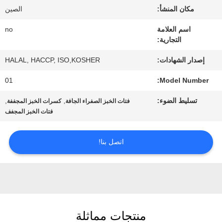
المصنع
مكان المنشأ:
الصين
اسم العلامة
no
مراقبة
التجارية:
الجودة
إصدار الشهادات:
HALAL, HACCP, ISO,KOSHER
01
Model Number:
اتصل
تسليط الضوء:
,
,
فتات الخبز الصفراء الجافة
كسرات الخبز المجففة
فتات الخبز المجفف
بنا
اتصل بنا!
أخبار
الحالات
منتجات مماثلة