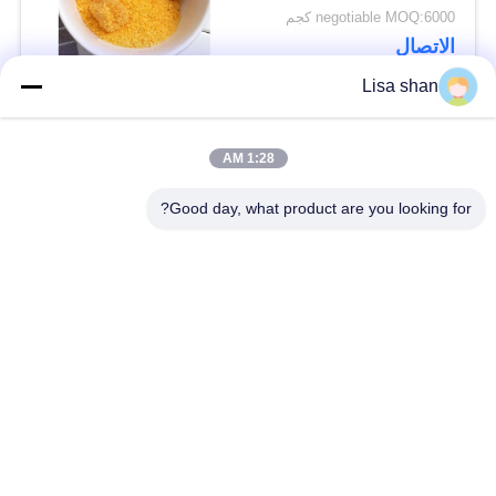
negotiable MOQ:6000 كجم
الاتصال
Lisa shan
فئات شعبية
جميع
1:28 AM
Good day, what product are you looking for?
فتات الخبز الجاف
فتات الخبز الياباني
قمح خبز بانكو بالقمح
الأعشاب البحرية
الكامل
المحمصة نوري
مسحوق الوسابي النقي
رقائق الجزر المجففة
رقائق بونيتو ​​المجففة
المجففة شيتاكي الفطر