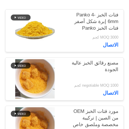
اطلب
عرض
فتات الخبز Panko 4-
6mm إبرة شكل أصفر
أسعار
فتات الخبز Panko
MOQ:3000 كجم
الاتصال
خريطة
الموقع
مصنع رقائق الخبز عالية
الجودة
سياسة
negotiable MOQ:1000 كجم
الاتصال
الخصوصية
مورد فتات الخبز OEM
من الصين | تركيبة
مخصصة وملصق خاص