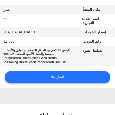
مراقبة
مكان المنشأ:
الصين
الجودة
اسم العلامة
no
التجارية:
اتصل
إصدار الشهادات:
FDA, HALAL,HACCP
بنا
رقم الموديل:
550 مل
تسليط الضوء:
أكياس 25 كجم من الفلفل المجفف والتوابل والأعشاب
أخبار
المجففة والفلفل الأسود المجفف HACCP
,
,
Peppercorn Dried Spices And Herbs
Seasoning Dried Black Peppercorn HACCP
الحالات
اتصل بنا!
اطلب
عرض
أسعار