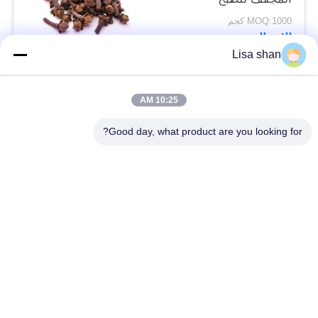
MOQ:1000 كجم
الاتصال
Lisa shan
فئات شعبية
جميع
10:25 AM
Good day, what product are you looking for?
فتات الخبز الجاف
فتات الخبز الياباني
قمح خبز بانكو بالقمح
الأعشاب البحرية
الكامل
المحمصة نوري
مسحوق الوسابي النقي
رقائق الجزر المجففة
رقائق بونيتو ​​المجففة
المجففة شيتاكي الفطر