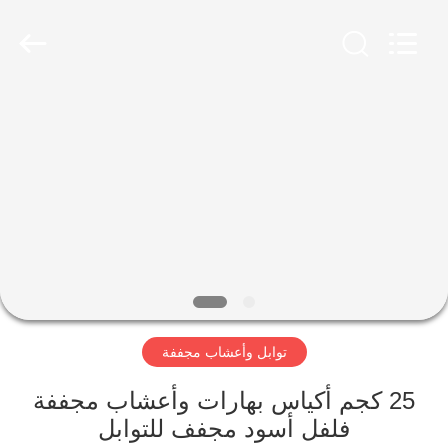
CHINA
MARK
FOODS
TRADING
CO.,LTD..
All
Rights
Reserved.
الصفحة
الرئيسية
المنتجات
حولنا
جولة
توابل وأعشاب مجففة
في
المصنع
25 كجم أكياس بهارات وأعشاب مجففة
فلفل أسود مجفف للتوابل