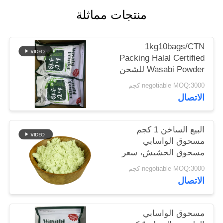
خريطة
منتجات مماثلة
الموقع
1kg10bags/CTN
سياسة
Packing Halal Certified
Wasabi Powder للشحن
الخصوصية
البحري
negotiable MOQ:3000 كجم
الاتصال
البيع الساخن 1 كجم
مسحوق الواسابي
مسحوق الحشيش، سعر
تنافسي
negotiable MOQ:3000 كجم
الاتصال
مسحوق الواسابي