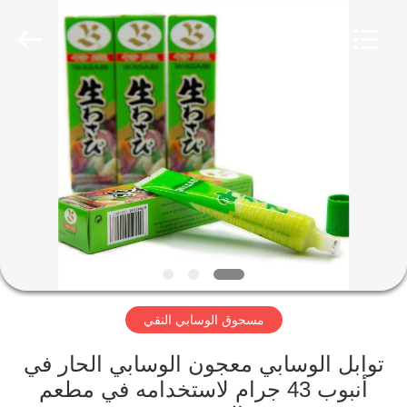
CHINA
MARK
FOODS
TRADING
CO.,LTD..
All
Rights
Reserved.
الصفحة
الرئيسية
المنتجات
حولنا
جولة
مسحوق الوسابي النقي
في
المصنع
توابل الوسابي معجون الوسابي الحار في
أنبوب 43 جرام لاستخدامه في مطعم