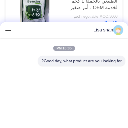
الطبيعي بالجملة 1 كجم
لخدمة OEM ، أمر صغير
مقبول
negotiable MOQ:3000 كجم
الاتصال
Lisa shan
فئات شعبية
جميع
10:05 PM
Good day, what product are you looking for?
فتات الخبز الجاف
فتات الخبز الياباني
قمح خبز بانكو بالقمح
الأعشاب البحرية
الكامل
المحمصة نوري
مسحوق الوسابي النقي
رقائق الجزر المجففة
رقائق بونيتو ​​المجففة
المجففة شيتاكي الفطر