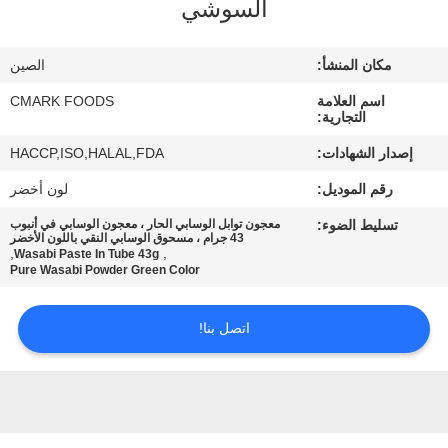
السوشي
مراقبة
الجودة
مكان المنشأ:
الصين
اسم العلامة
CMARK FOODS
اتصل
التجارية:
بنا
إصدار الشهادات:
HACCP,ISO,HALAL,FDA
رقم الموديل:
لون أخضر
أخبار
تسليط الضوء:
معجون توابل الوسابي الحار ، معجون الوسابي في أنبوب
43 جرام ، مسحوق الوسابي النقي باللون الأخضر
,
,
Wasabi Paste In Tube 43g
الحالات
Pure Wasabi Powder Green Color
اتصل بنا!
اطلب
عرض
أسعار