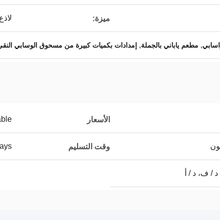
لاذع
ميزة:
,
,
مطعم ياباني بالجملة
إمدادات بكميات كبيرة من مسحوق الوسابي النقي
able
الأسعار
ays
وقت التسليم
 / ف، د / أ