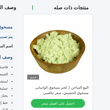
وصف الم
منتجات ذات صله
مسحوق الواسب
يتم تصدير
اسم المنتج: 
وصف ال
قاعدة
الحمض 
فيديو
استخدا
البيع الساخن 1 كجم مسحوق الواسابي
عملية 
مسحوق الحشيش، سعر تنافسي
يجتاز 
خط إنت
احصل على افضل سعر
التكنو