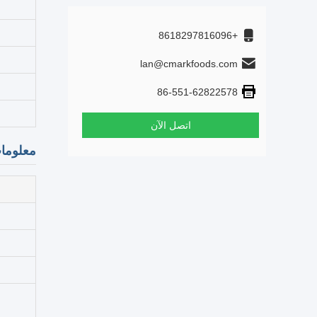
+8618297816096
lan@cmarkfoods.com
86-551-62822578
اتصل الآن
معلومات