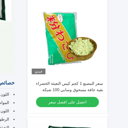
فيديو
خصائص 
سعر المصنع 1 كجم كيس التعبئة الخضراء
نقية جافة مسحوق وسابي 100 شبكة
اللون 
احصل على افضل سعر
المواصفات: 
اللون
الرطوب
التعبئة