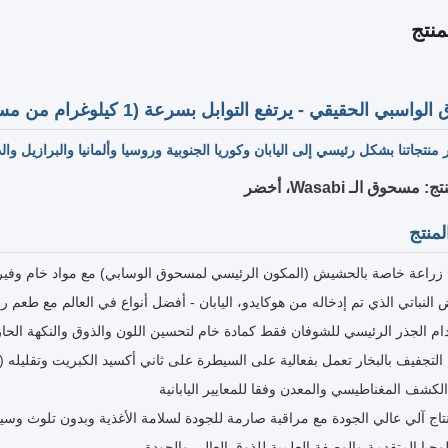
نتج
ي الحقيقي - يرتفع التوابل بسرعة (1 كيلوغرام من مسحوق الواسبي الخردل)
 منتجاتنا بشكل رئيسي إلى اليابان وكوريا الجنوبية وروسيا وألمانيا والبرازيل وا
مسحوق الـ Wasabi، أخضر
منتج
 زراعة خاصة بالحشيش (المكون الرئيسي لمسحوق الوسابي) مع مواد خام وفيرة 
النباتي الذي تم إدخاله من هوكايدو، اليابان - أفضل أنواع في العالم مع طعم را
م الجذر الرئيسي للشوفان فقط كمادة خام لتحسين اللون والذوق والنكهة الحارة
التجفيف بالبخار تعمل بفعالية على السيطرة على ثاني أكسيد الكبريت وتقليله (ال
الكشف المغناطيسي والمعدن وفقا للمعايير اليابانية
اج آلي عالي الجودة مع مراقبة صارمة للجودة لسلامة الأغذية وبدون تلوث وس
لوجيا المتقدمة والوصفة العلمية للذوق العالي والجودة