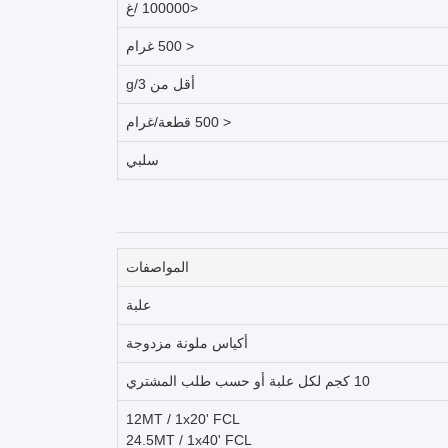
<100000 /غ
< 500 غرام
أقل من 3/g
< 500 قطعة/غرام
سلبي
المواصفات
علبة
أكياس ملونة مزدوجة
10 كجم لكل علبة أو حسب طلب المشتري
12MT / 1x20' FCL
24.5MT / 1x40' FCL