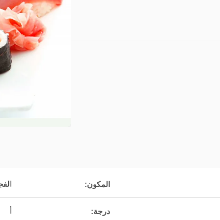
الفج
المكون:
أ
درجة: