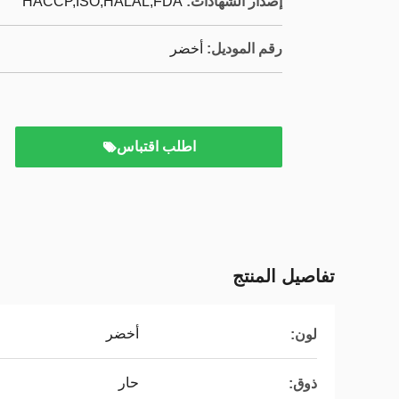
إصدار الشهادات:
HACCP,ISO,HALAL,FDA
رقم الموديل:
أخضر
اطلب اقتباس
تفاصيل المنتج
أخضر
لون:
حار
ذوق: