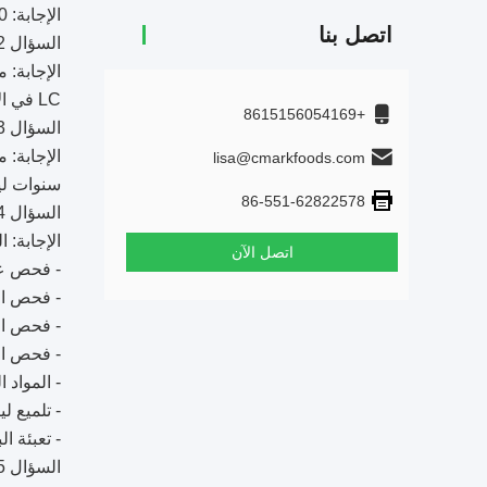
الإجابة: 30 ~ 40 يومًا لـ 1x40HQ ؛20 ~ 30 يومًا مقابل 1 * 20 قدمًا.
اتصل بنا
السؤال 2: ما هو مصطلح الدفع الذي تأمله؟
LC في الأفق.
+8615156054169
السؤال 3: كيف نتجنب جودة الحشرات؟
lisa@cmarkfoods.com
سنوات لي
86-551-62822578
السؤال 4: كيف تتحكم في الجودة بشكل جيد؟
الإجابة: 
اتصل الآن
- فحص عين
- فحص الجودة خلا
- فحص الجودة خلا
- فحص الج
- المواد الجافة 5 ~ 12 ساعة ، فحص مراقبة الجودة للم
- تلميع لينعم ب
- تعبئة ا
السؤال 5: ماذا عن OEM؟