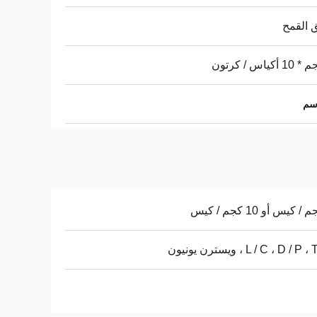
 القمح
L / C ، D / P ، ويسترن يونيون