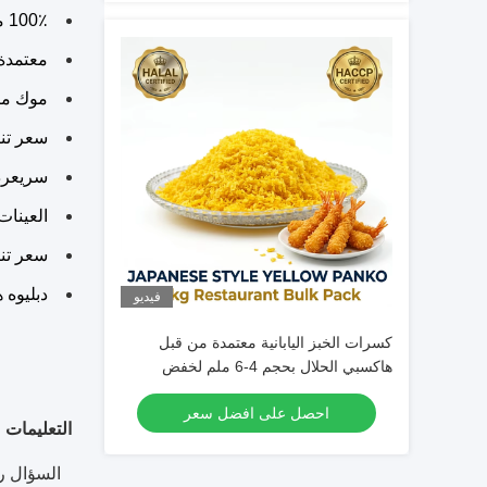
100٪ مادة خام طبيعية وآمنة.
معتمدة 
موك من
سعر تن
سريع
رد
العينات
سعر تن
دبليو
ه ه
فيديو
كسرات الخبز اليابانية معتمدة من قبل
هاكسبي الحلال بحجم 4-6 ملم لخفض
امتصاص الزيت في الأطعمة المقلية
احصل على افضل سعر
التعليمات
السؤال رق