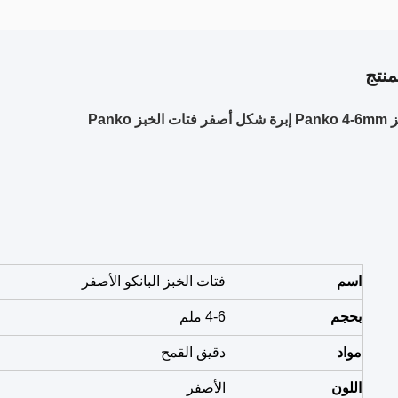
نتج
بز Panko
اسم
فتات الخبز البانكو الأصفر
بحجم
4-6 ملم
مواد
دقيق القمح
اللون
الأصفر