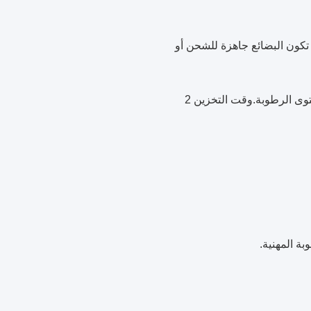
 T / T ، 30٪ كوديعة مقدمًا ويجب دفع الرصيد 70٪ عندما تكون البضائع جاهزة للشحن أو
الإجابة: منتجاتنا بعد ارتفاع درجة الحرارة ، والتبخير والتطهير ، وأقل من 12٪ محتوى الرطوبة.وقت التخزين 2