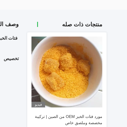
وصف الم
منتجات ذات صله
فتات الخبز Panko 4-6mm إبرة شكل أصفر فتات الخ
تخصيص
فيديو
مورد فتات الخبز OEM من الصين | تركيبة
مخصصة وملصق خاص