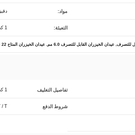
دقيق
مواد:
1 كجم * 10 أكياس / كرتون
التعبئة:
,
,
ابل للتصرف
عيدان الخيزران القابل للتصرف 6.0 مم
عيدان الخيزران المتاح 22 سم
1 كجم / كيس أو 10 كجم / كيس
تفاصيل التغليف
 ، T / T
شروط الدفع