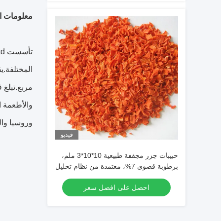
معلومات ا
والأطعمة ا
وروسيا والد
فيديو
حبيبات جزر مجففة طبيعية 10*10*3 ملم،
برطوبة قصوى 7%، معتمدة من نظام تحليل
المخاطر ونقاط التحكم الحرجة (HACCP)
احصل على افضل سعر
والحلال و ISO9000 و FDA لأغذية
الحيوانات الأليفة