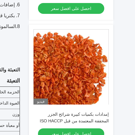
رقائق جزر مجففة
6. إضافات: لا
احصل على افضل سعر
7. بكتريا قولونية: <3 / جم
8.
السالمون
التعبئة وا
التعبئة
الحزمة الخا
فيديو
العبوة الداخ
إمدادات بكميات كبيرة شرائح الجزر
وزن
المجففة المعتمدة من قبل ISO HACCP
أو معبأة ح
FDA HALAL وحبيبات الجزر المجففة مع
احصل على افضل سعر
رطوبة ما يصل إلى 7٪ وانخفاض السكر