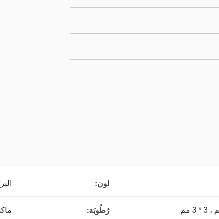
البر
لون:
ماكس
رُطُوبَة: