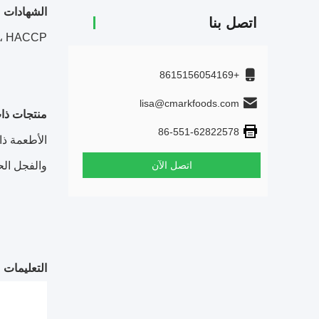
الشهادات
اتصل بنا
SO ، FDA ، HACCP
+8615156054169
lisa@cmarkfoods.com
منتجات ذا
86-551-62822578
الأطعمة ذا
اتصل الآن
والفجل الحا
التعليمات