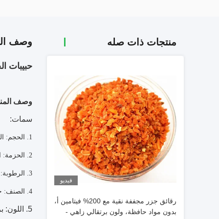
وصف الم
منتجات ذات صله
حبيبات ا
وصف المنت
سمات:
1. الحجم: الصليب ، 3x3x25mm ، 5x5x5mm ، 10x10x3mm ، 3x3mm ، 1-3mm أو حسب الحاجة
2. الحزمة: الكرتون الخارجي مع أكياس بلاستيكية مزدوجة داخلية.
3. الرطوبة: 7٪ كحد أقصى
فيديو
4. الصنف: حبيبات الجزر المجففة.
رقائق جزر مجففة نقية مع 200% فيتامين أ،
5. اللون: برتقالي
بدون مواد حافظة، ولون برتقالي زاهي -