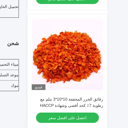
تحميل الحاو
شحن
ميناء التحمي
موعد التسلي
موك
فيديو
رقائق الجزر المجففة 10*10*3 ملم مع
رطوبة 7٪ كحد أقصى وشهادة HACCP
HALAL ISO
احصل على افضل سعر