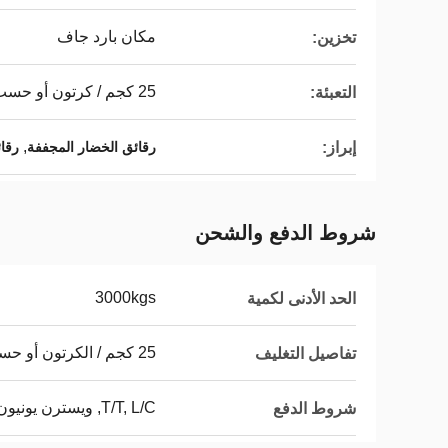
مكان بارد جاف
تخزين:
25 كجم / كرتون أو حسب الطلب
التعبئة:
,
إبراز:
رقائق الخضار المجففة
رقا
شروط الدفع والشحن
3000kgs
الحد الأدنى لكمية
25 كجم / الكرتون أو حسب الطلب
تفاصيل التغليف
T/T, L/C, ويسترن يونيون
شروط الدفع