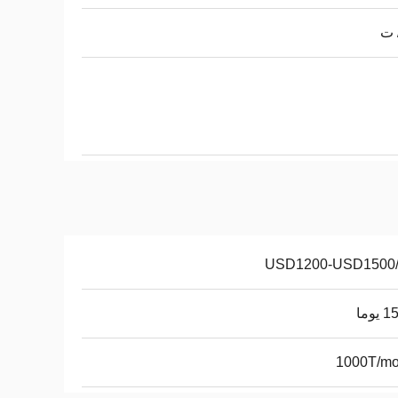
 ت
USD1200-USD1500
يوما
1000T/mo