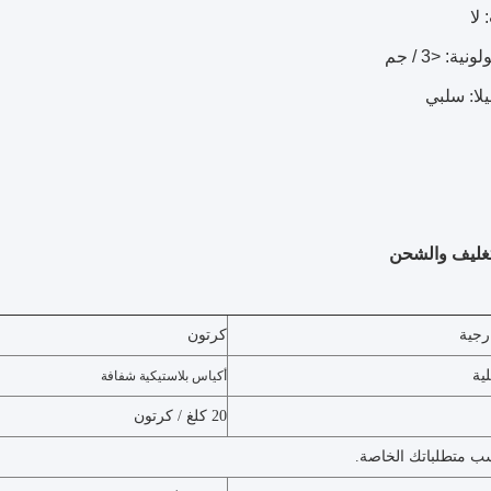
يلا: سلبي
لتغليف والشحن
رجية
كرتون
لية
أكياس بلاستيكية شفافة
20 كلغ / كرتون
سب متطلباتك الخاصة.