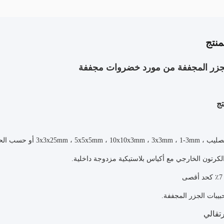
نتج
لجزر المجففة من مورد خضروات مجففة
ج