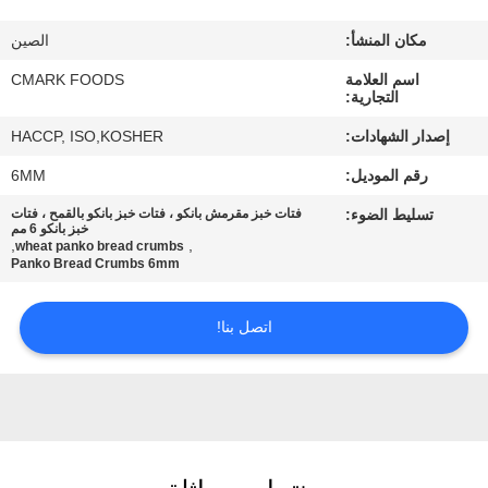
مراقبة
مكان المنشأ:
الصين
الجودة
اسم العلامة
CMARK FOODS
التجارية:
اتصل
إصدار الشهادات:
HACCP, ISO,KOSHER
بنا
رقم الموديل:
6MM
تسليط الضوء:
فتات خبز مقرمش بانكو ، فتات خبز بانكو بالقمح ، فتات
أخبار
خبز بانكو 6 مم
,
,
wheat panko bread crumbs
Panko Bread Crumbs 6mm
الحالات
اتصل بنا!
اطلب
عرض
أسعار