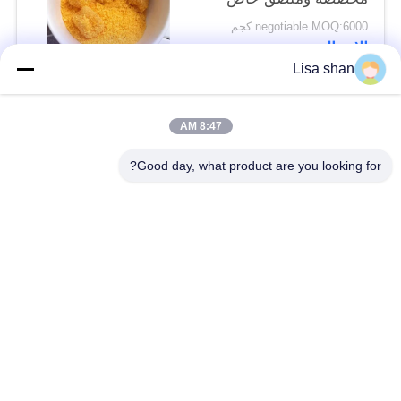
negotiable MOQ:6000 كجم
الاتصال
Lisa shan
فئات شعبية
جميع
8:47 AM
Good day, what product are you looking for?
فتات الخبز الجاف
فتات الخبز الياباني
قمح خبز بانكو بالقمح
الأعشاب البحرية
الكامل
المحمصة نوري
مسحوق الوسابي النقي
رقائق الجزر المجففة
رقائق بونيتو ​​المجففة
المجففة شيتاكي الفطر