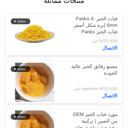
منتجات مماثلة
خريطة
الموقع
فتات الخبز Panko 4-
6mm إبرة شكل أصفر
فتات الخبز Panko
سياسة
MOQ:3000 كجم
الخصوصية
الاتصال
مصنع رقائق الخبز عالية
الجودة
negotiable MOQ:1000 كجم
الاتصال
مورد فتات الخبز OEM
من الصين | تركيبة
مخصصة وملصق خاص