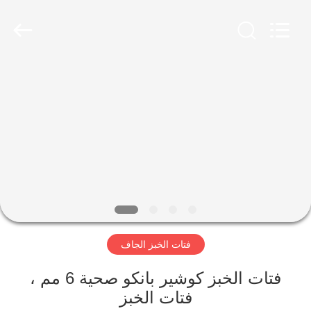
CHINA
MARK
FOODS
TRADING
CO.,LTD..
All
Rights
Reserved.
الصفحة
الرئيسية
المنتجات
حولنا
جولة
فتات الخبز الجاف
في
المصنع
فتات الخبز كوشير بانكو صحية 6 مم ،
فتات الخبز