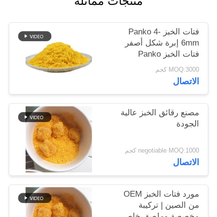
منتجات مماثلة
خريطة
الموقع
فتات الخبز Panko 4-
6mm إبرة شكل أصفر
فتات الخبز Panko
سياسة
MOQ:3000 كجم
الخصوصية
الاتصال
مصنع رقائق الخبز عالية
الجودة
negotiable MOQ:1000 كجم
الاتصال
مورد فتات الخبز OEM
من الصين | تركيبة
مخصصة وملصق خاص