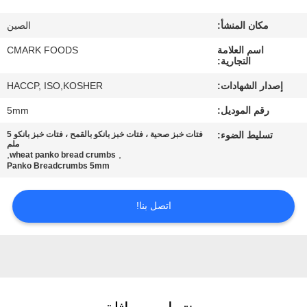
مراقبة
مكان المنشأ:
الصين
الجودة
اسم العلامة
CMARK FOODS
التجارية:
اتصل
إصدار الشهادات:
HACCP, ISO,KOSHER
بنا
رقم الموديل:
5mm
تسليط الضوء:
فتات خبز صحية ، فتات خبز بانكو بالقمح ، فتات خبز بانكو 5
أخبار
ملم
,
,
wheat panko bread crumbs
Panko Breadcrumbs 5mm
الحالات
اتصل بنا!
اطلب
عرض
أسعار