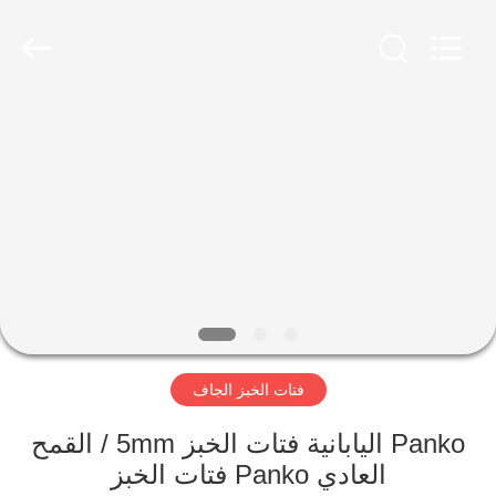
CHINA
MARK
FOODS
TRADING
CO.,LTD..
All
Rights
Reserved.
الصفحة
الرئيسية
المنتجات
حولنا
جولة
فتات الخبز الجاف
في
المصنع
Panko اليابانية فتات الخبز 5mm / القمح
العادي Panko فتات الخبز