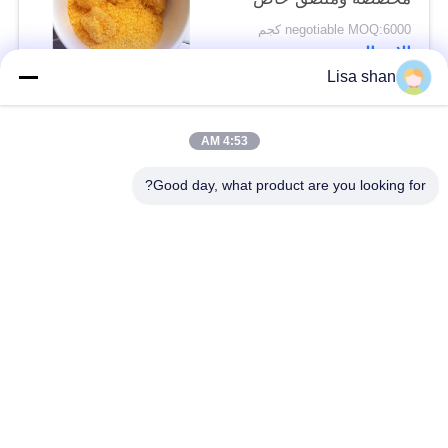
negotiable MOQ:6000 كجم
الاتصال
Lisa shan
فئات شعبية
جميع
4:53 AM
Good day, what product are you looking for?
فتات الخبز الجاف
فتات الخبز الياباني
قمح خبز بانكو بالقمح
الأعشاب البحرية
الكامل
المحمصة نوري
مسحوق الوسابي النقي
رقائق الجزر المجففة
رقائق بونيتو ​​المجففة
المجففة شيتاكي الفطر