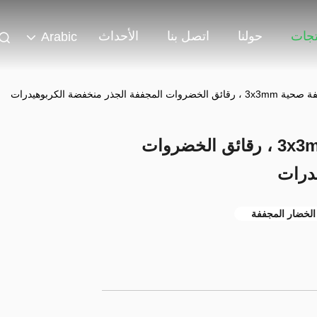
تجات
حولنا
اتصل بنا
الأحداث
Arabic
 الجذر منخفضة الكربوهيدرات
رقائق الخضار المجففة صحية 3x3mm ، رقائق الخضروات
درات
الخضار المجففة