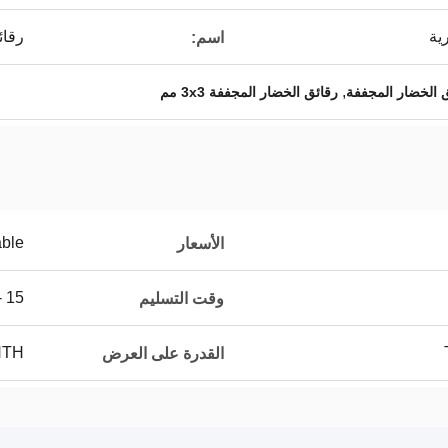
ية
رقائ
اسم:
,
 الخضار المجففة
رقائق الخضار المجففة 3x3 مم
able
الأسعار
15 - 20days
وقت التسليم
NTH
القدرة على العرض