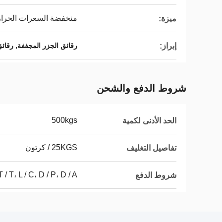
منخفضة السعرات الحرار
ميزة:
,
إبراز:
رقائق الجزر المجففة
رقائق
شروط الدفع والشحن
500kgs
الحد الأدنى لكمية
25KGS / كرتون
تفاصيل التغليف
T / T، L / C، D / P، D / A
شروط الدفع