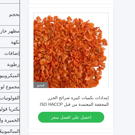
بحجم
مظهر خار
نكهة
إضافات
رطوبة
الميكروبيو
فيديو
مجموع لوح
إمدادات بكميات كبيرة شرائح الجزر
القولونيات
المجففة المعتمدة من قبل ISO HACCP
بكتريا قولو
FDA HALAL وحبيبات الجزر المجففة مع
احصل على افضل سعر
رطوبة ما يصل إلى 7٪ وانخفاض السكر
الخميرة وا
السالمونيلا