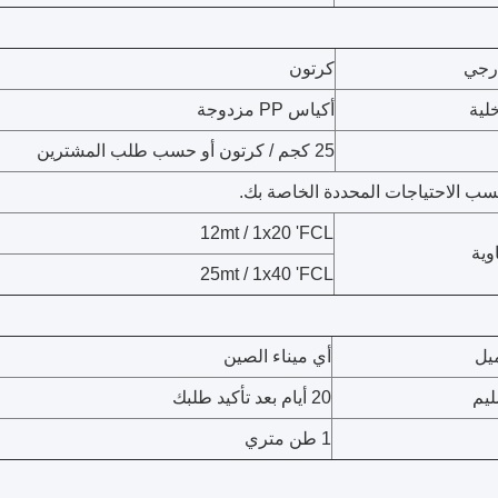
رجي
كرتون
لية
أكياس PP مزدوجة
25 كجم / كرتون أو حسب طلب المشترين
سب الاحتياجات المحددة الخاصة بك.
12mt / 1x20 'FCL
وية
25mt / 1x40 'FCL
ميل
أي ميناء الصين
ليم
20 أيام بعد تأكيد طلبك
1 طن متري