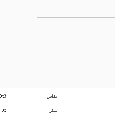
x10x3
مقاس:
8٪
سكر: