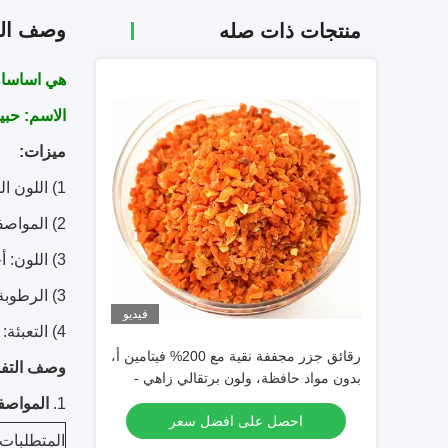
وصف الم
منتجات ذات صله
هي اساسا للتصدي
الاسم:
حبيبات ا
ميزات:
1) اللون الطبيعي والذوق
2) المواصفات: 10x10x3mm ، 5x5mm ، 3x3mm ، 1-3mm
3) اللون: أحمر برتقالي
3) الرطوبة: 8 ٪ كحد أقصى
فيديو
4) التعبئة: الكرتون
رقائق جزر مجففة نقية مع 200% فيتامين أ،
وصف التفا
بدون مواد حافظة، ولون برتقالي زاهي -
رقائق جزر مجففة
1.
المواصف
احصل على افضل سعر
المتطلبات ا