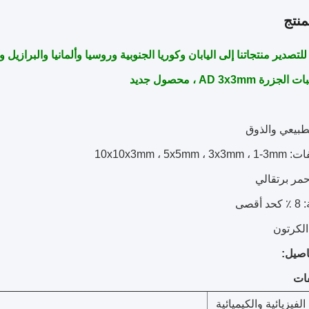
نتج
ر منتجاتنا إلى اليابان وكوريا الجنوبية وروسيا وألمانيا والبرازيل و Amercian البلدان ذات نوعية جيدة
لجزرة AD 3x3mm ، محصول جديد
صيل:
ات
لفيزيائية والكيميائية