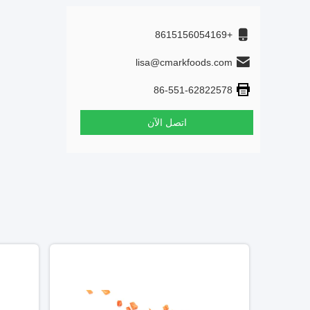
+8615156054169
lisa@cmarkfoods.com
86-551-62822578
اتصل الآن