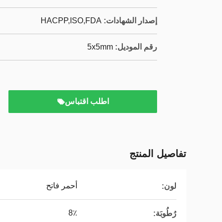
إصدار الشهادات:
HACPP,ISO,FDA
رقم الموديل:
5x5mm
اطلب اقتباس
تفاصيل المنتج
أحمر فاتح
لون:
8٪
رُطُوبَة: