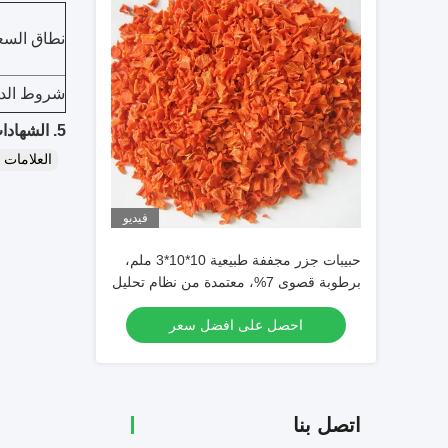
نطاق السع
شروط الدف
5. الشهادات:
العلامات
فيديو
حبيبات جزر مجففة طبيعية 10*10*3 ملم،
برطوبة قصوى 7%، معتمدة من نظام تحليل
المخاطر ونقاط التحكم الحرجة (HACCP)
احصل على افضل سعر
والحلال و ISO9000 و FDA لأغذية
الحيوانات الأليفة
اتصل بنا