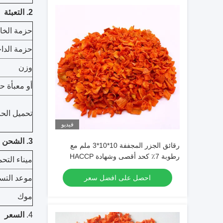
2. التعبئة
حزمة الخا
حزمة الداخ
وزن
أو معبأة ح
تحميل الحا
فيديو
3. الشحن
رقائق الجزر المجففة 10*10*3 ملم مع
رطوبة 7٪ كحد أقصى وشهادة HACCP
ميناء التح
HALAL ISO
احصل على افضل سعر
موعد التس
موك
4.
السعر