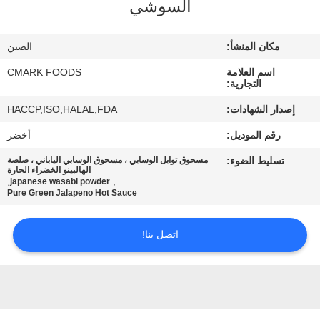
السوشي
مراقبة
الجودة
مكان المنشأ:
الصين
اسم العلامة
CMARK FOODS
اتصل
التجارية:
بنا
إصدار الشهادات:
HACCP,ISO,HALAL,FDA
رقم الموديل:
أخضر
أخبار
تسليط الضوء:
مسحوق توابل الوسابي ، مسحوق الوسابي الياباني ، صلصة
الهالبينو الخضراء الحارة
,
,
japanese wasabi powder
الحالات
Pure Green Jalapeno Hot Sauce
اتصل بنا!
اطلب
عرض
أسعار