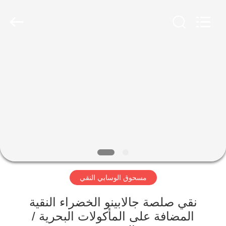
CHINA
MARK
FOODS
TRADING
CO.,LTD..
All
Rights
Reserved.
الصفحة
الرئيسية
المنتجات
حولنا
جولة
مسحوق الوسابي النقي
في
المصنع
نقي صلصة جالابينو الخضراء النقية
المضافة على المأكولات البحرية /