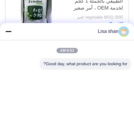
الطبيعي بالجملة 1 كجم
لخدمة OEM ، أمر صغير
مقبول
negotiable MOQ:3000 كجم
الاتصال
Lisa shan
فئات شعبية
جميع
8:53 AM
Good day, what product are you looking for?
فتات الخبز الجاف
فتات الخبز الياباني
قمح خبز بانكو بالقمح
الأعشاب البحرية
الكامل
المحمصة نوري
مسحوق الوسابي النقي
رقائق الجزر المجففة
رقائق بونيتو ​​المجففة
المجففة شيتاكي الفطر