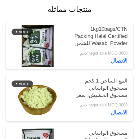
خريطة
منتجات مماثلة
الموقع
1kg10bags/CTN
سياسة
Packing Halal Certified
Wasabi Powder للشحن
الخصوصية
البحري
negotiable MOQ:3000 كجم
الاتصال
البيع الساخن 1 كجم
مسحوق الواسابي
مسحوق الحشيش، سعر
تنافسي
negotiable MOQ:3000 كجم
الاتصال
مسحوق الواسابي