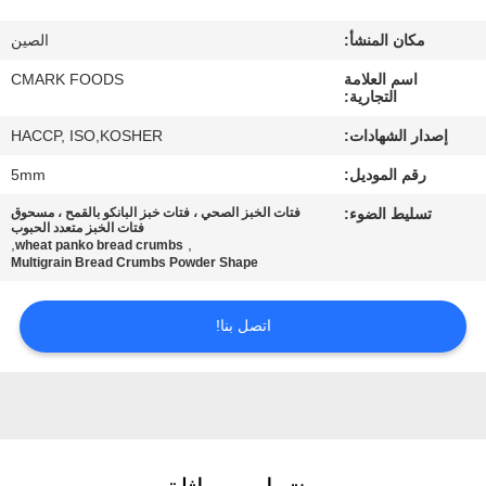
مراقبة
مكان المنشأ:
الصين
الجودة
اسم العلامة
CMARK FOODS
التجارية:
اتصل
إصدار الشهادات:
HACCP, ISO,KOSHER
بنا
رقم الموديل:
5mm
تسليط الضوء:
فتات الخبز الصحي ، فتات خبز البانكو بالقمح ، مسحوق
أخبار
فتات الخبز متعدد الحبوب
,
,
wheat panko bread crumbs
Multigrain Bread Crumbs Powder Shape
الحالات
اتصل بنا!
اطلب
عرض
أسعار