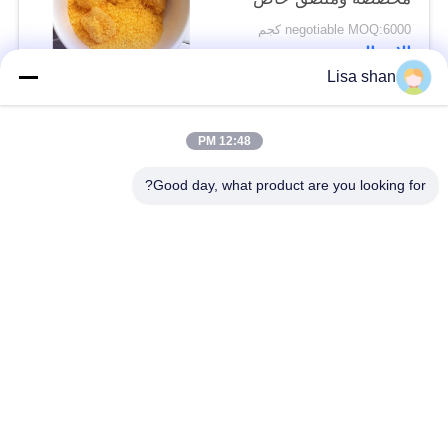
negotiable MOQ:6000 كجم
الاتصال
Lisa shan
فئات شعبية
جميع
12:48 PM
Good day, what product are you looking for?
فتات الخبز الجاف
فتات الخبز الياباني
قمح خبز بانكو بالقمح
الأعشاب البحرية
الكامل
المحمصة نوري
مسحوق الوسابي النقي
رقائق الجزر المجففة
رقائق بونيتو ​​المجففة
المجففة شيتاكي الفطر