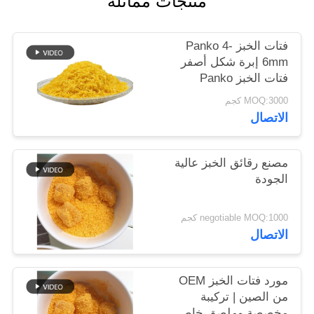
منتجات مماثلة
خريطة
الموقع
فتات الخبز Panko 4-
6mm إبرة شكل أصفر
فتات الخبز Panko
سياسة
MOQ:3000 كجم
الخصوصية
الاتصال
مصنع رقائق الخبز عالية
الجودة
negotiable MOQ:1000 كجم
الاتصال
مورد فتات الخبز OEM
من الصين | تركيبة
مخصصة وملصق خاص