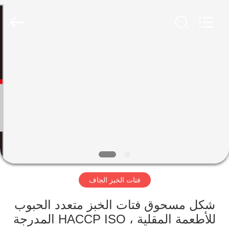
CHINA
MARK
FOODS
TRADING
CO.,LTD..
All
Rights
Reserved.
الصفحة
الرئيسية
المنتجات
حولنا
جولة
فتات الخبز الجاف
في
المصنع
شكل مسحوق فتات الخبز متعدد الحبوب
للأطعمة المقلية ، HACCP ISO المدرجة