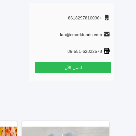
+8618297816096
lan@cmarkfoods.com
86-551-62822578
اتصل الآن