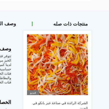
وصف الم
منتجات ذات صله
وصف ا
تتوفر فت
الخبز من القمح الكامل متاح في 
لدينا كم
حساسية 
فتات الخ
والبطاطس
فتات الخ
فيديو
الخصا
الشركة الرائدة في صناعة خبز بانكو في
الصين