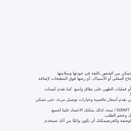
مكن من الشعور بالثقة في جودتها وسلامتها.
دجاج المقلي أو الأسماك، أو رشها فوق المطبخات لإضافة
لية للبائعين بالجملة أو عمليات الطهي على نطاق واسع. كما نقدم كيسات
قرها في الصين. نحن نقدم أسعار تنافسية وخيارات توصيل مرنة، حتى تتمكن
الطلب سهل - ببساطة اتصل بنا لمناقشة احتياجاتك ووضع طلبك. قدرتنا على التوريد هي 500MT / سنة، لذلك يمكنك الاعتماد علينا لجميع
ي الوصفة والعرضيمكنك أن تكون واثقًا من أنك تستخدم