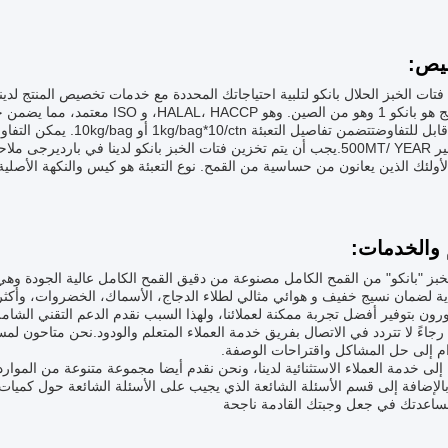
يص:
ات الخبز الحلال بانكو لتلبية احتياجاتك المحددة مع خدمات تخصيص المنتج لد
على توفير 500MT/ YEAR.يجب أن يتم تخزين فتات الخبز بانكو لدينا في بار
ولئك الذين يعانون من حساسية من القمح. نوع التعبئة هو كيس والنكهة الأصلية
 والخدمات:
خبز "بانكو" من القمح الكامل مصنوعة من دقيق القمح الكامل عالية الجودة وه
اية لضمان نسيج خفيف و هوائي مثالي لطلاء الدجاج، الأسماك، الخضروات، وأكث
ون بتوفير أفضل تجربة ممكنة لعملائنا، ولهذا السبب نقدم الدعم التقني الشام
، رجاءً لا تتردد في الاتصال بفريق خدمة العملاء المتعلم والودود.نحن متاحو
م إلى حل المشاكل واقتراحات الوصفة.
 إلى خدمة العملاء الاستثنائية لدينا، ونحن نقدم أيضا مجموعة متنوعة من ال
.بالإضافة إلى قسم الأسئلة الشائعة الذي يجيب على الأسئلة الشائعة حول كمي
مساعدتك في جعل وجبتك القادمة ناجحة