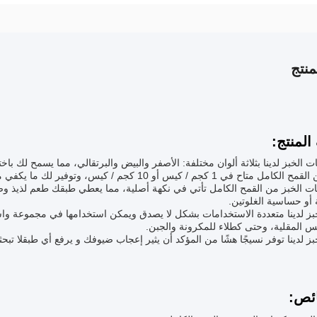
نتج
لمنتج:
ات الخبز لدينا بثلاثة ألوان مختلفة: الأصفر والبيض والبرتقالي، مما يسمح لك با
1 كجم / كيس أو 10 كجم / كيس، وتوفير لك ما يكفي من فتات الخبز لتستمر لك للوجبات المتعددة.
يات الخبز من القمح الكامل تأتي في نكهة أصلية، مما يعطي طبقك طعم لذيذ وصديق
أو حساسية الغلوتين.
بز لدينا متعددة الاستخدامات بشكل لا يصدق ويمكن استخدامها في مجموعة واس
 المقلية، وحتى كطلاء للمكرونة والجبن.
بز لدينا توفر نسيجًا هشًا من المؤكد أن يثير إعجاب ضيوفك و يرفع أي طبقلا تبحث
ئص: