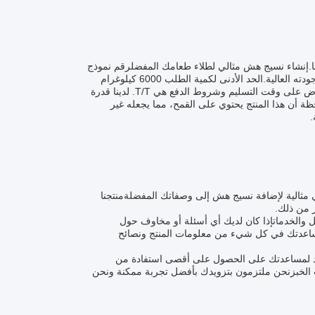
ينا.إنشاء نسيج هش مثالي لطلاء طعامك المفضلرقم نموذج
هذا المنتج هو بانكو 1 وهو من الصين. وهو HALAL، HACCP، و ISO معتمد، مما يضمن جودته العالية.الحد الأدنى لكمية الطلب 6000 كيلوغرام
والسعر قابل للتفاوضتتضمن تفاصيل التعبئة 1kg/bag*10/ctn أو 10kg/bag. يمكن التفاوض على وقت التسليم وشروط الدفع هي T/T. لدينا قدرة
ديرجى ملاحظة أن هذا المنتج يحتوي على القمح، مما يجعله غير
.
ي مثالية لإضافة نسيج هش إلى وصفاتك المفضلةمنتجنا
ر من ذلك.
ل والخدماتإذا كان لديك أي أسئلة أو مخاوف حول
ن لمساعدتك في كل شيء من معلومات المنتج ونصائح
موارد لمساعدتك على الحصول على أقصى استفادة من
ات الخبزنحن ملتزمون بتزويدك بأفضل تجربة ممكنة ونحن