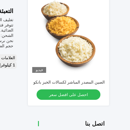
التعبئ
تغليف ال
تتوفر فت
الغذائية.
الشحن:
نحن نرسل
حجم الط
العلامات
1 كيلوغرام من خبز القمح الكامل,سكر خبز القمح الكامل,خبز القمح الكامل المقلي
فيديو
الصين المصدر المباشر لكسالات الخبز بانكو
احصل على افضل سعر
اتصل بنا