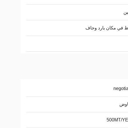
ين
 في مكان بارد وجاف
negoti
اوض
500MT/Y