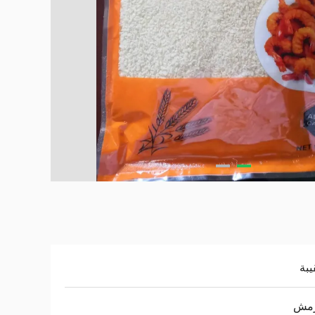
يبة
مش