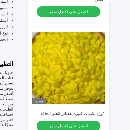
اسم ا
مسببا
احصل على افضل سعر
الشركة
المكو
الوزن الصافي: 
نوع ا
الخصا
التطبي
خبزنا مص
فتات الخ
نسيج.كما
أصغر من 1 كيلوغرامات في حزم من 10، للحصول على كميات أكثر قابلي
فيديو
من الحصو
مُورّد بكميات كبيرة لفطائر الخبز الجافة.
احتياجات الفطائر. شرو
اختر من 
منتجًا ع
احصل على افضل سعر