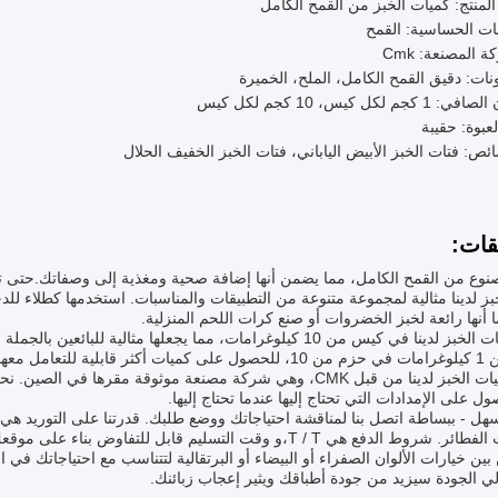
لمنتج: كميات الخبز من القمح الكامل
ت الحساسية: القمح
 المصنعة: Cmk
نات: دقيق القمح الكامل، الملح، الخميرة
1 كجم لكل كيس، 10 كجم لكل كيس
لعبوة: حقيبة
ئص: فتات الخبز الأبيض الياباني، فتات الخبز الخفيف الحلال
قات:
نوع من القمح الكامل، مما يضمن أنها إضافة صحية ومغذية إلى وصفاتك.حتى تت
بز لدينا مثالية لمجموعة متنوعة من التطبيقات والمناسبات. استخدمها كطلاء لل
 أنها رائعة لخبز الخضروات أو صنع كرات اللحم المنزلية.
تتوفر فتات الخبز لدينا في كيس من 10 كيلوغرامات، مما يجعلها مثا
ة للتعامل معها.
تُصنع كميات الخبز لدينا من قبل CMK، وهي شركة مصنعة موثوقة م
ل على الإمدادات التي تحتاج إليها عندما تحتاج إليها.
ط الدفع هي T / T،و وقت التسليم قابل للتفاوض بناء على موقعك وحجم الطلب.
بين خيارات الألوان الصفراء أو البيضاء أو البرتقالية لتتناسب مع احتياجاتك ف
الي الجودة سيزيد من جودة أطباقك ويثير إعجاب زبائنك.