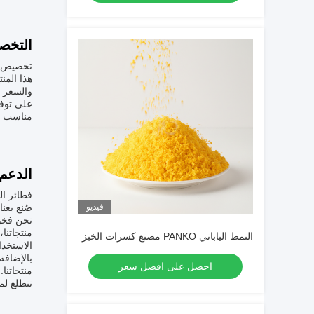
التخص
تخصيص فت
مناسب لأ
الدعم
فطائر ال
فيديو
صُنع بعن
نحن فخور
منتجاتنا
النمط الياباني PANKO مصنع كسرات الخبز
الاستخدا
بالإضافة
احصل على افضل سعر
منتجاتنا
نتطلع ل