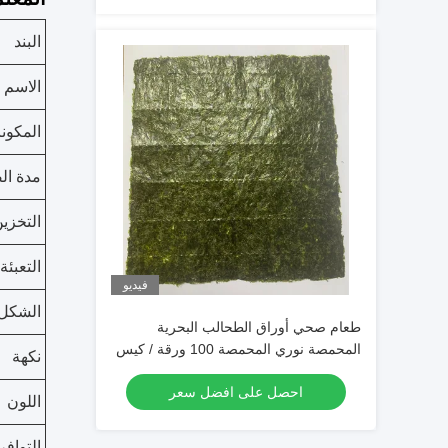
البند
الاسم
المكون
مدة ال
التخزي
التعبئة
فيديو
الشكل
طعام صحي أوراق الطحالب البحرية
المحمصة نوري المحمصة 100 ورقة / كيس
نكهة
احصل على افضل سعر
اللون
التوافر