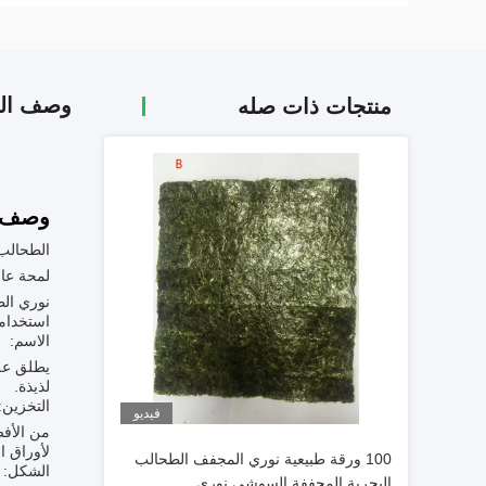
وصف الم
منتجات ذات صله
وصف ا
الطحالب
لمحة عام
نوري الط
استخدام
الاسم:
يطلق على
لذيذة.
التخزين:
فيديو
من الأفض
لأوراق ا
100 ورقة طبيعية نوري المجفف الطحالب
الشكل:
البحرية المجففة السوشي نوري