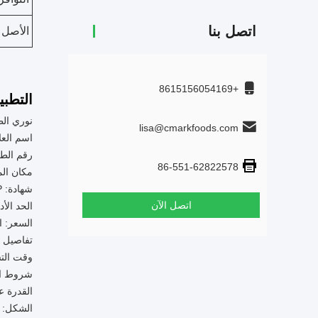
اتصل بنا
الأصل
+8615156054169
التطبي
نوري ال
lisa@cmarkfoods.com
اسم العلا
رقم الطرا
86-551-62822578
مكان الم
شهادة: FDA، HALAL، HACCP
اتصل الآن
الحد الأدن
السعر: ا
تفاصيل التعبئة وا
وقت التسليم: 15-30 يو
شروط الدف
القدرة على التو
الشكل: 