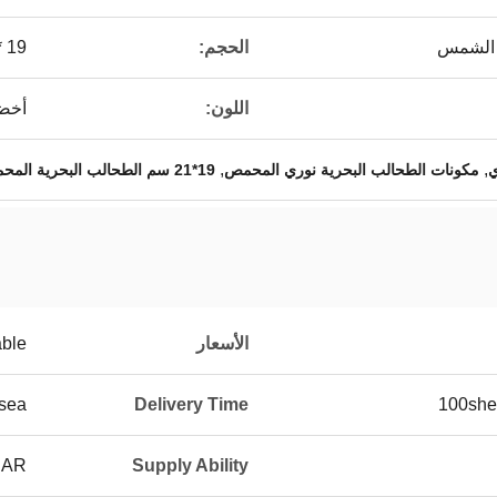
 الشمس
الحجم:
19 * 21 سم
اللون:
أخض
,
,
ي
مكونات الطحالب البحرية نوري المحمص
19*21 سم الطحالب البحرية المحمصة نوري
الأسعار
able
 sea
Delivery Time
100she
EAR
Supply Ability