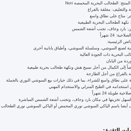
لمنتج: الطحالب البحرية المحمصة Nori
ئة والتغليف: مغلقة بالفراغ
فر: متاح على نطاق واسع
 نكهة الطحالب البحرية الطبيعية
ن: بارد وجاف، تجنب أشعة الشمس
احية: 24 شهراً
ئص الرئيسية:
ة لصنع السوشي، وسلسلة السوشي، وأطباق يابانية أخرى
لب البحرية ذات الجودة العالية
دة من اليابان
ً إلى الكمال من أجل نسيج هش ونكهة طحالب بحرية طبيعية
 بالفراغ من أجل الطازجة
 على نطاق واسع للشراء، بما في ذلك خيارات بيع السوشي النوري بالجملة
استخدامه في الطبخ المنزلي والاستخدام المهني
حية طويلة 24 شهراً
سهل تخزينها في مكان بارد وجاف، وتجنب أشعة الشمس المباشرة
أيضا باسم الياكي السوشي نوري المحمص أو الياكي السوشي نوري الطحالب ا
ات التقنية: