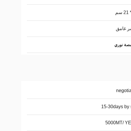
ر غامق
negoti
15-30days by
5000MT/ Y