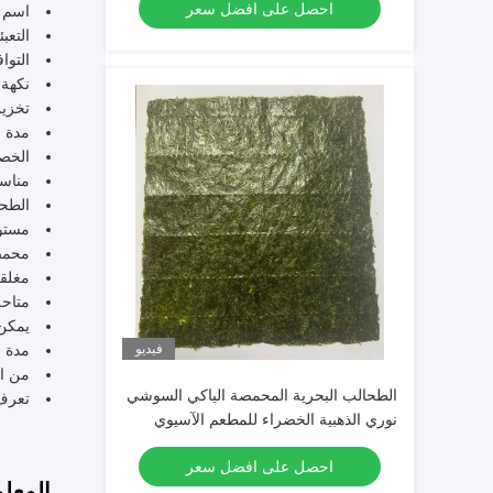
احصل على افضل سعر
اسم ا
التعب
التوا
نكهة:
تخزي
مدة الصل
الخصا
مناسب
الطحا
مستور
محمصا
مغلقة
متاحة
يمكن 
فيديو
مدة صلا
من ال
الطحالب البحرية المحمصة الياكي السوشي
تعرف 
نوري الذهبية الخضراء للمطعم الآسيوي
احصل على افضل سعر
المعلم