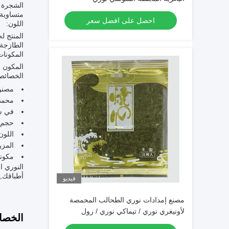
متساوية 
احصل على افضل سعر
اللون:
المنتج ل
الطازجة.
المكونات
المكون ا
الخصائص 
مصنوع
محمص 
في ش
حجم م
اللون
المز
مكونا
النوري 
أطباقك,و
فيديو
مصنع إمدادات نوري الطحالب المحمصة
لأونيغري نوري / تيماكي نوري / رول
الخصا
السوشي