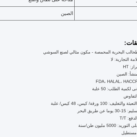
الصين
قات:
طحالب البحرية المحمصة - مكون مثالي لصنع السوشي
مة التجارية: لا
ز: HT
نشأ: الصين
ى لكمية الطلب: 50 علبة
لتفاوض
لتغليف: 100 ورقة/ كيس، 48 كيس/ علبة
ما عن طريق البحر
ع: T/T
ريد: 5000 مليون طن/سنة
مستطيل