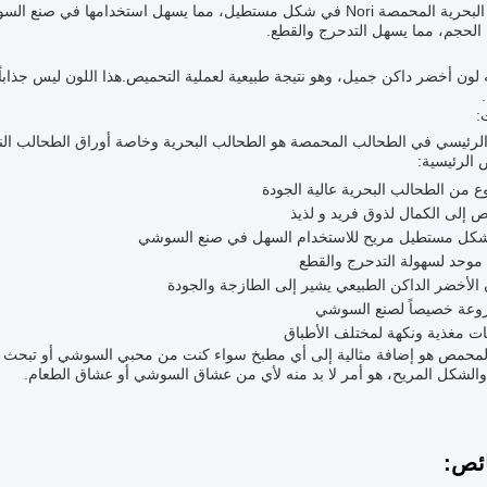
الشجرة البحرية المحمصة Nori في شكل مستطيل، مما يسهل استخدامها
الحجم، مما يسهل التدحرج والقطع.
ه لون أخضر داكن جميل، وهو نتيجة طبيعية لعملية التحميص.هذا اللون ليس جذابا
:
لرئيسي في الطحالب المحمصة هو الطحالب البحرية وخاصة أوراق الطحالب النو
الرئيسية:
 من الطحالب البحرية عالية الجودة
إلى الكمال لذوق فريد و لذيذ
كل مستطيل مريح للاستخدام السهل في صنع السوشي
وحد لسهولة التدحرج والقطع
 الأخضر الداكن الطبيعي يشير إلى الطازجة والجودة
روعة خصيصاً لصنع السوشي
ت مغذية ونكهة لمختلف الأطباق
المحمص هو إضافة مثالية إلى أي مطبخ سواء كنت من محبي السوشي أو تبحث ع
الشكل المريح، هو أمر لا بد منه لأي من عشاق السوشي أو عشاق الطعام.
ئص: