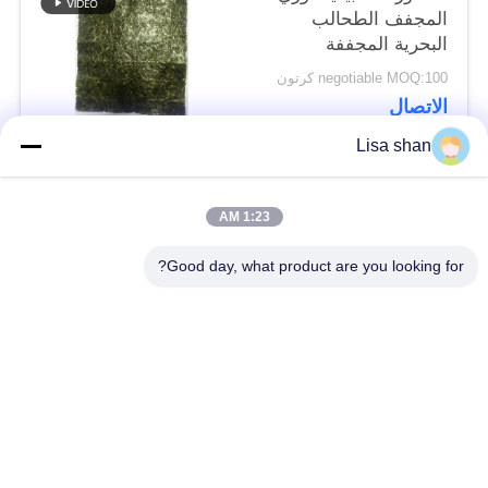
المجفف الطحالب
البحرية المجففة
السوشي نوري
negotiable MOQ:100 كرتون
الاتصال
Lisa shan
فئات شعبية
جميع
1:23 AM
Good day, what product are you looking for?
فتات الخبز الجاف
فتات الخبز الياباني
قمح خبز بانكو بالقمح
الأعشاب البحرية
الكامل
المحمصة نوري
مسحوق الوسابي النقي
رقائق الجزر المجففة