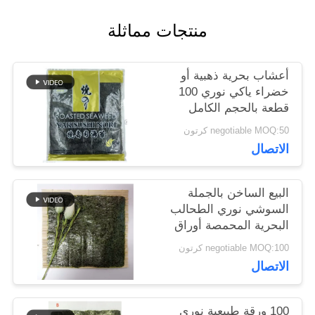
اطلب
منتجات مماثلة
عرض
أسعار
أعشاب بحرية ذهبية أو
خضراء ياكي نوري 100
قطعة بالحجم الكامل
خريطة
19x21 سم
negotiable MOQ:50 كرتون
الموقع
الاتصال
البيع الساخن بالجملة
سياسة
السوشي نوري الطحالب
البحرية المحمصة أوراق
الخصوصية
نوري
negotiable MOQ:100 كرتون
الاتصال
100 ورقة طبيعية نوري