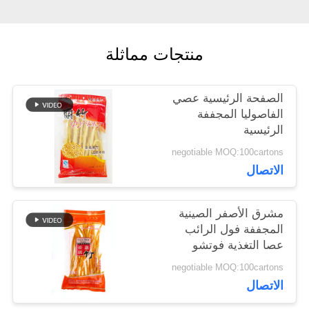
اطلب
عرض
منتجات مماثلة
أسعار
الصفحة الرئيسية عصي
خريطة
الفاصوليا المجففة
الرئيسية
الموقع
negotiable MOQ:100cartons
الاتصال
سياسة
مشرق الأصفر الصينية
الخصوصية
المجففة فول الرائب
عصا التغذية فوتشو
للمطعم
negotiable MOQ:100cartons
الاتصال