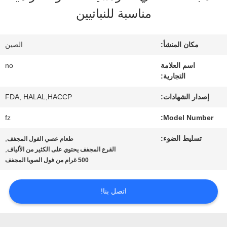
المصنع
مناسبة للنباتيين
مراقبة
مكان المنشأ:
الصين
الجودة
اسم العلامة
no
التجارية:
اتصل
إصدار الشهادات:
FDA, HALAL,HACCP
fz
Model Number:
بنا
تسليط الضوء:
,
طعام عصي الفول المجفف
,
القرع المجفف يحتوي على الكثير من الألياف
أخبار
500 غرام من فول الصويا المجفف
اتصل بنا!
الحالات