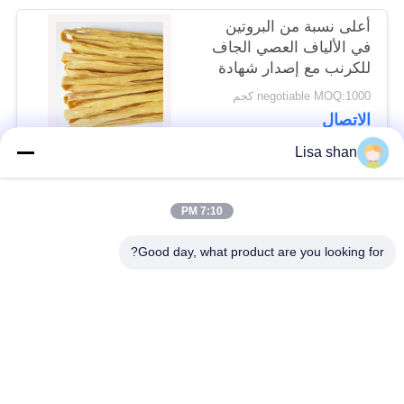
أعلى نسبة من البروتين
في الألياف العصي الجاف
للكرنب مع إصدار شهادة
ISO HACCP مع رطوبة
negotiable MOQ:1000 كجم
ماكس 15٪ عصي توفو
الاتصال
جلد يوبا
Lisa shan
فئات شعبية
جميع
7:10 PM
Good day, what product are you looking for?
فتات الخبز الجاف
فتات الخبز الياباني
قمح خبز بانكو بالقمح
الأعشاب البحرية
الكامل
المحمصة نوري
مسحوق الوسابي النقي
رقائق الجزر المجففة