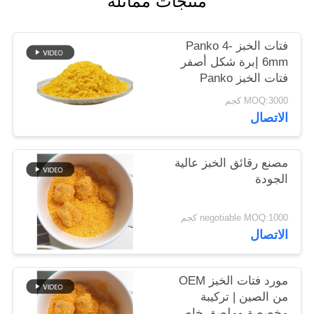
منتجات مماثلة
خريطة
الموقع
فتات الخبز Panko 4-
6mm إبرة شكل أصفر
فتات الخبز Panko
سياسة
MOQ:3000 كجم
الخصوصية
الاتصال
مصنع رقائق الخبز عالية
الجودة
negotiable MOQ:1000 كجم
الاتصال
مورد فتات الخبز OEM
من الصين | تركيبة
مخصصة وملصق خاص