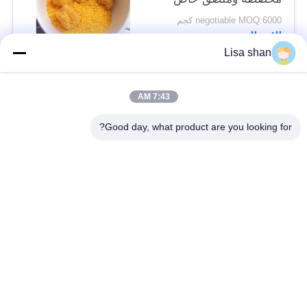
negotiable MOQ:6000 كجم
الاتصال
Lisa shan
فئات شعبية
جميع
7:43 AM
Good day, what product are you looking for?
فتات الخبز الجاف
فتات الخبز الياباني
قمح خبز بانكو بالقمح
الأعشاب البحرية
الكامل
المحمصة نوري
مسحوق الوسابي النقي
رقائق الجزر المجففة
رقائق بونيتو ​​المجففة
المجففة شيتاكي الفطر