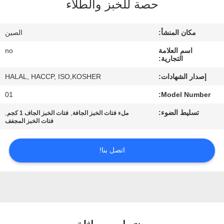
حصة للخبز والطلاء
مراقبة
الجودة
مكان المنشأ:
الصين
اسم العلامة
no
اتصل
التجارية:
بنا
إصدار الشهادات:
HALAL, HACCP, ISO,KOSHER
01
Model Number:
أخبار
تسليط الضوء:
,
,
ملء فتات الخبز الجافة
فتات الخبز الجاف 1 كجم
فتات الخبز المجفف
الحالات
اتصل بنا!
اطلب
عرض
أسعار