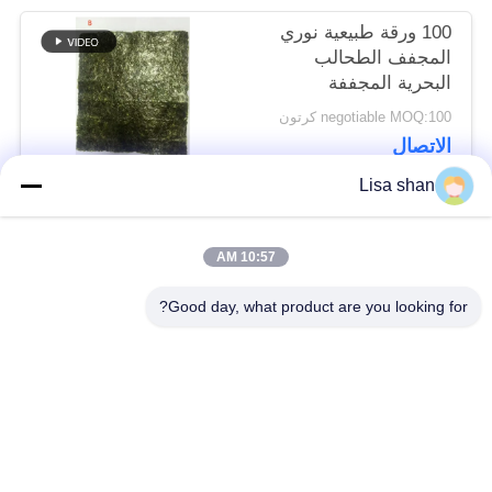
100 ورقة طبيعية نوري
المجفف الطحالب
البحرية المجففة
السوشي نوري
negotiable MOQ:100 كرتون
الاتصال
Lisa shan
فئات شعبية
جميع
10:57 AM
Good day, what product are you looking for?
فتات الخبز الجاف
فتات الخبز الياباني
قمح خبز بانكو بالقمح
الأعشاب البحرية
الكامل
المحمصة نوري
مسحوق الوسابي النقي
رقائق الجزر المجففة