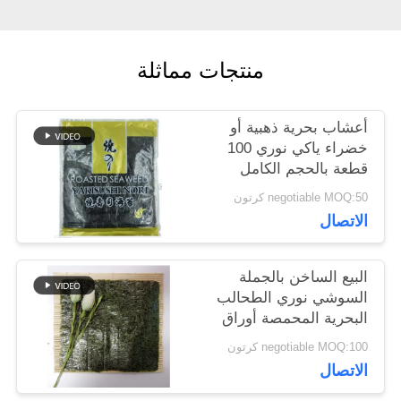
اطلب
عرض
منتجات مماثلة
أسعار
أعشاب بحرية ذهبية أو
خريطة
خضراء ياكي نوري 100
قطعة بالحجم الكامل
الموقع
19x21 سم
negotiable MOQ:50 كرتون
الاتصال
سياسة
البيع الساخن بالجملة
الخصوصية
السوشي نوري الطحالب
البحرية المحمصة أوراق
نوري
negotiable MOQ:100 كرتون
الاتصال