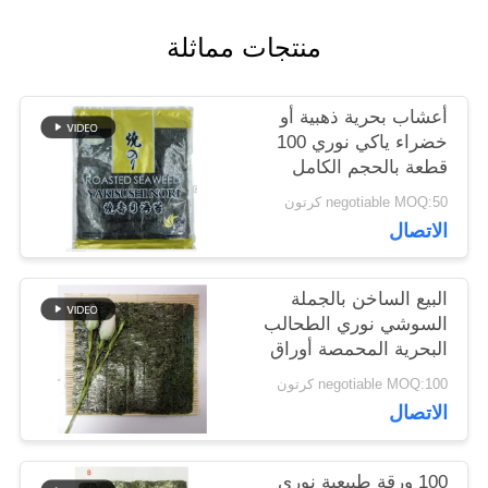
اطلب
منتجات مماثلة
عرض
أسعار
أعشاب بحرية ذهبية أو
خضراء ياكي نوري 100
قطعة بالحجم الكامل
خريطة
19x21 سم
negotiable MOQ:50 كرتون
الموقع
الاتصال
البيع الساخن بالجملة
سياسة
السوشي نوري الطحالب
البحرية المحمصة أوراق
الخصوصية
نوري
negotiable MOQ:100 كرتون
الاتصال
100 ورقة طبيعية نوري