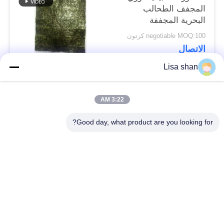
المجفف الطحالب
البحرية المجففة
السوشي نوري
negotiable MOQ:100 كرتون
الاتصال
Lisa shan
فئات شعبية
جميع
3:22 AM
Good day, what product are you looking for?
فتات الخبز الجاف
فتات الخبز الياباني
قمح خبز بانكو بالقمح
الأعشاب البحرية
الكامل
المحمصة نوري
مسحوق الوسابي النقي
رقائق الجزر المجففة