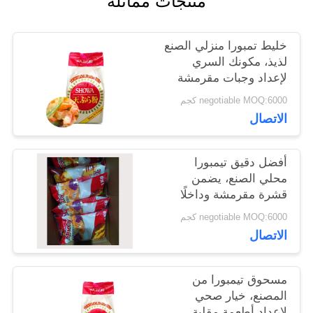
منتجات مماثلة
اطلب
عرض
​خليط تمبورا منزلي الصنع
لذيذ، مكونك السري
أسعار
لإعداد وجبات مقرمشة
وذهبية لا تقاوم​
negotiable MOQ:6000 كجم
خريطة
الاتصال
الموقع
أفضل دقيق تيمبورا
محلي الصنع، يضمن
قشرة مقرمشة وداخلًا
سياسة
طريًا ومطبوخًا بشكل
negotiable MOQ:6000 كجم
الخصوصية
مثالي​
الاتصال
مسحوق تيمبورا من
المصنع، خيار صحي
لإعداد أطعمة مقلية