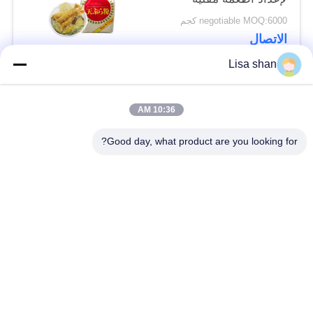
خفيفة ومقرمشة ولذيذة​
negotiable MOQ:6000 كجم
الاتصال
Lisa shan
فئات شعبية
جميع
10:36 AM
Good day, what product are you looking for?
فتات الخبز الجاف
فتات الخبز الياباني
قمح خبز بانكو بالقمح
الأعشاب البحرية
الكامل
المحمصة نوري
مسحوق الوسابي النقي
رقائق الجزر المجففة
رقائق بونيتو ​​المجففة
المجففة شيتاكي الفطر