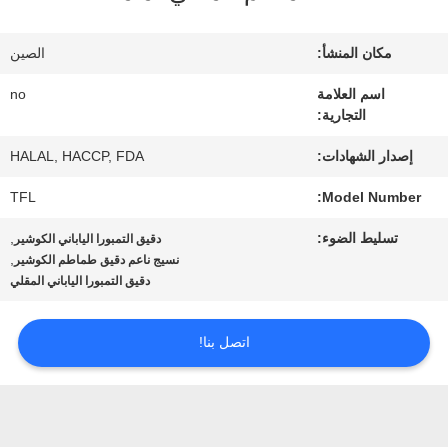
المصنع
مكان المنشأ:
الصين
مراقبة
اسم العلامة
no
التجارية:
الجودة
إصدار الشهادات:
HALAL, HACCP, FDA
اتصل
TFL
Model Number:
بنا
تسليط الضوء:
,
دقيق التمبورا الياباني الكوشير
,
نسيج ناعم دقيق طماطم الكوشير
دقيق التمبورا الياباني المقلي
أخبار
اتصل بنا!
الحالات