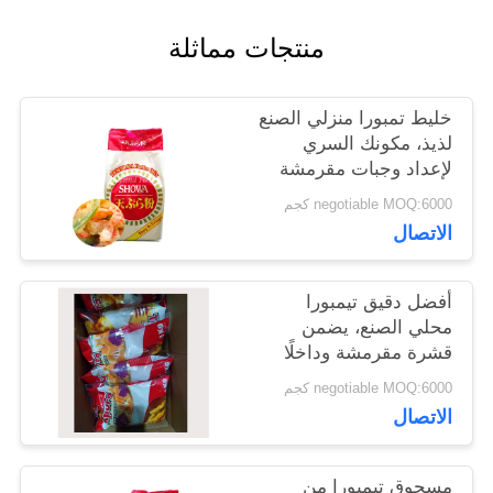
اطلب
منتجات مماثلة
عرض
أسعار
​خليط تمبورا منزلي الصنع
لذيذ، مكونك السري
لإعداد وجبات مقرمشة
خريطة
وذهبية لا تقاوم​
negotiable MOQ:6000 كجم
الموقع
الاتصال
أفضل دقيق تيمبورا
سياسة
محلي الصنع، يضمن
قشرة مقرمشة وداخلًا
الخصوصية
طريًا ومطبوخًا بشكل
negotiable MOQ:6000 كجم
مثالي​
الاتصال
مسحوق تيمبورا من