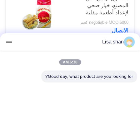
المصنع، خيار صحي
لإعداد أطعمة مقلية
خفيفة ومقرمشة ولذيذة​
negotiable MOQ:6000 كجم
الاتصال
Lisa shan
فئات شعبية
جميع
6:38 AM
Good day, what product are you looking for?
فتات الخبز الجاف
فتات الخبز الياباني
قمح خبز بانكو بالقمح
الأعشاب البحرية
الكامل
المحمصة نوري
مسحوق الوسابي النقي
رقائق الجزر المجففة