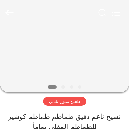
CHINA
MARK
FOODS
TRADING
CO.,LTD..
All
الصفحة
Rights
Reserved.
الرئيسية
المنتجات
حولنا
طحين تمبورا ياباني
جولة
نسيج ناعم دقيق طماطم طماطم كوشير
في
للطماطم المقلي تماماً