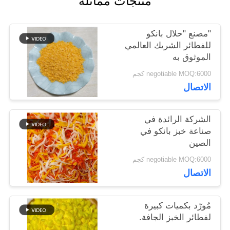
منتجات مماثلة
اطلب
عرض
"مصنع "حلال بانكو
للفطائر الشريك العالمي
أسعار
الموثوق به
negotiable MOQ:6000 كجم
خريطة
الاتصال
الموقع
الشركة الرائدة في
صناعة خبز بانكو في
الصين
سياسة
negotiable MOQ:6000 كجم
الخصوصية
الاتصال
مُورّد بكميات كبيرة
لفطائر الخبز الجافة.