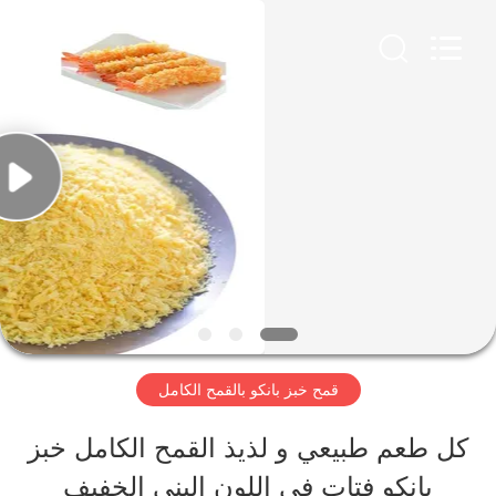
CHINA
MARK
FOODS
TRADING
CO.,LTD..
All
الصفحة
Rights
Reserved.
الرئيسية
المنتجات
حولنا
قمح خبز بانكو بالقمح الكامل
جولة
كل طعم طبيعي و لذيذ القمح الكامل خبز
في
بانكو فتات في اللون البني الخفيف