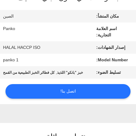
المصنع
مكان المنشأ:
الصين
مراقبة
اسم العلامة
Panko
التجارية:
الجودة
إصدار الشهادات:
HALAL HACCP ISO
اتصل
panko 1
Model Number:
بنا
تسليط الضوء:
,
خبز "بانكو" اللذيذ
كل فطائر الخبز الطبيعية من القمح
اتصل بنا!
أخبار
الحالات