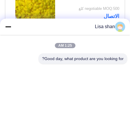
negotiable MOQ:500 كلغ
الاتصال
Lisa shan
فئات شعبية
جميع
1:25 AM
Good day, what product are you looking for?
فتات الخبز الجاف
فتات الخبز الياباني
قمح خبز بانكو بالقمح
الأعشاب البحرية
الكامل
المحمصة نوري
مسحوق الوسابي النقي
رقائق الجزر المجففة
رقائق بونيتو ​​المجففة
المجففة شيتاكي الفطر