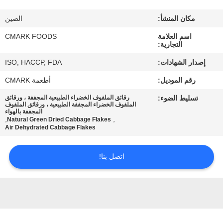
مراقبة
مكان المنشأ:
الصين
الجودة
اسم العلامة
CMARK FOODS
التجارية:
اتصل
إصدار الشهادات:
ISO, HACCP, FDA
بنا
رقم الموديل:
أطعمة CMARK
تسليط الضوء:
رقائق الملفوف الخضراء الطبيعية المجففة ، ورقائق
أخبار
الملفوف الخضراء المجففة الطبيعية ، ورقائق الملفوف
المجففة بالهواء
,
,
Natural Green Dried Cabbage Flakes
Air Dehydrated Cabbage Flakes
الحالات
اتصل بنا!
اطلب
عرض
أسعار