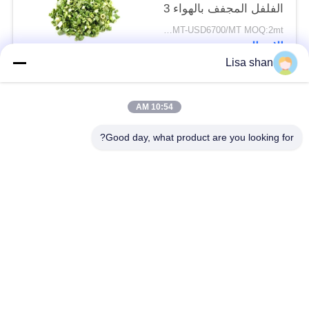
الفلفل المجفف بالهواء 3
* 3mm 5 * 5mm لون
USD5500/MT-USD6700/MT MOQ:2mt
طبيعي طعم لا مضافات
الاتصال
ماكس 7٪ رطوبة كرتون
Lisa shan
التعبئة عالية الجودة
فئات شعبية
جميع
10:54 AM
Good day, what product are you looking for?
فتات الخبز الجاف
فتات الخبز الياباني
قمح خبز بانكو بالقمح
الأعشاب البحرية
الكامل
المحمصة نوري
مسحوق الوسابي النقي
رقائق الجزر المجففة
رقائق بونيتو ​​المجففة
المجففة شيتاكي الفطر