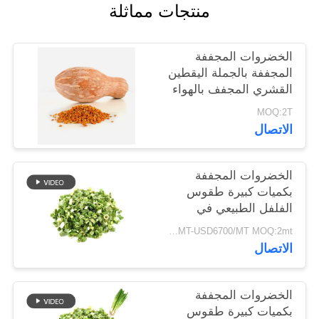
منتجات مماثلة
خريطة
الموقع
الخضروات المجففة
المجففة بالجملة اليقطين
سياسة
القشري المجفف بالهواء
الخصوصية
MOQ:2T
الاتصال
الخضروات المجففة
بكميات كبيرة طقوس
الفلفل الطبيعي في
8x8mm 5x5mm 3x3mm
USD5500/MT-USD6700/MT MOQ:2mt
الأحجام لا المواد
الاتصال
المضافة المورد
الخضروات المجففة
بكميات كبيرة طقوس