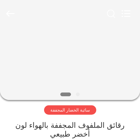
CHINA
MARK
FOODS
TRADING
CO.,LTD..
All
Rights
Reserved.
الصفحة
الرئيسية
المنتجات
حولنا
جولة
سائبة الخضار المجففة
في
المصنع
رقائق الملفوف المجففة بالهواء لون
أخضر طبيعي