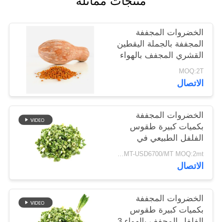
منتجات مماثلة
خريطة
الموقع
الخضروات المجففة
المجففة بالجملة اليقطين
القشري المجفف بالهواء
سياسة
MOQ:2T
الخصوصية
الاتصال
الخضروات المجففة
بكميات كبيرة طقوس
الفلفل الطبيعي في
8x8mm 5x5mm 3x3mm
USD5500/MT-USD6700/MT MOQ:2mt
الأحجام لا المواد
الاتصال
المضافة المورد
الخضروات المجففة
بكميات كبيرة طقوس
الفلفل المجفف بالهواء 3