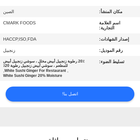
مراقبة
مكان المنشأ:
الصين
الجودة
اسم العلامة
CMARK FOODS
التجارية:
اتصل
إصدار الشهادات:
HACCP,ISO,FDA
بنا
رقم الموديل:
زنجبيل
تسليط الضوء:
20٪ رطوبة زنجبيل أبيض مخلل ، سوشي زنجبيل أبيض
أخبار
للمطعم ، سوشي أبيض زنجبيل رطوبة 20٪
,
,
White Sushi Ginger For Restaurant
White Sushi Ginger 20% Moisture
الحالات
اتصل بنا!
اطلب
عرض
أسعار