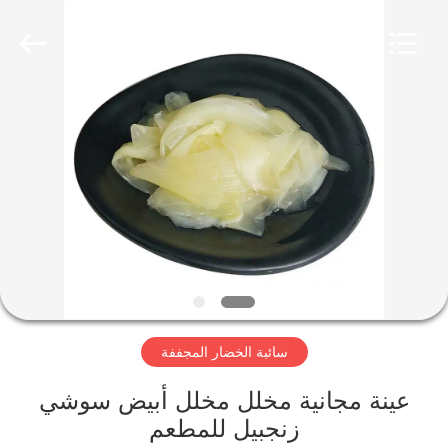
CHINA
MARK
FOODS
TRADING
CO.,LTD..
All
Rights
Reserved.
الصفحة
الرئيسية
المنتجات
حولنا
جولة
سائبة الخضار المجففة
في
المصنع
عينة مجانية مخلل مخلل أبيض سوشي
زنجبيل للمطعم