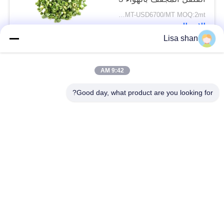
* 3mm 5 * 5mm لون
USD5500/MT-USD6700/MT MOQ:2mt
طبيعي طعم لا مضافات
الاتصال
ماكس 7٪ رطوبة كرتون
Lisa shan
التعبئة عالية الجودة
فئات شعبية
جميع
9:42 AM
Good day, what product are you looking for?
فتات الخبز الجاف
فتات الخبز الياباني
قمح خبز بانكو بالقمح
الأعشاب البحرية
الكامل
المحمصة نوري
مسحوق الوسابي النقي
رقائق الجزر المجففة
رقائق بونيتو ​​المجففة
المجففة شيتاكي الفطر