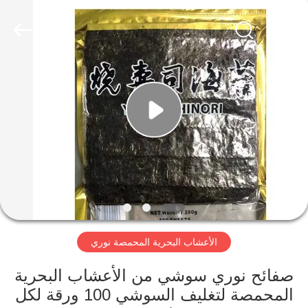
CHINA
MARK
FOODS
TRADING
CO.,LTD..
All
Rights
Reserved.
الصفحة
الرئيسية
المنتجات
حولنا
جولة
الأعشاب البحرية المحمصة نوري
في
المصنع
صفائح نوري سوشي من الأعشاب البحرية
المحمصة لتغليف السوشي 100 ورقة لكل