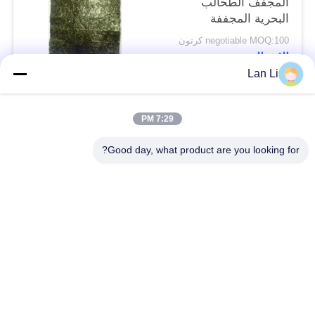
المجفف الطحالب
البحرية المجففة
السوشي نوري
negotiable MOQ:100 كرتون
الاتصال
Lan Li
فئات شعبية
جميع
7:29 PM
Good day, what product are you looking for?
فتات الخبز الجاف
فتات الخبز الياباني
قمح خبز بانكو بالقمح
الأعشاب البحرية
الكامل
المحمصة نوري
مسحوق الوسابي النقي
رقائق الجزر المجففة
رقائق بونيتو ​​المجففة
المجففة شيتاكي الفطر