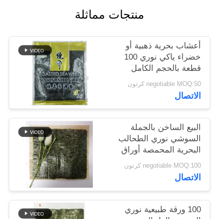
خريطة
منتجات مماثلة
الموقع
أعشاب بحرية ذهبية أو
سياسة
خضراء ياكي نوري 100
قطعة بالحجم الكامل
الخصوصية
19x21 سم
negotiable MOQ:50 كرتون
الاتصال
البيع الساخن بالجملة
السوشي نوري الطحالب
البحرية المحمصة أوراق
نوري
negotiable MOQ:100 كرتون
الاتصال
100 ورقة طبيعية نوري