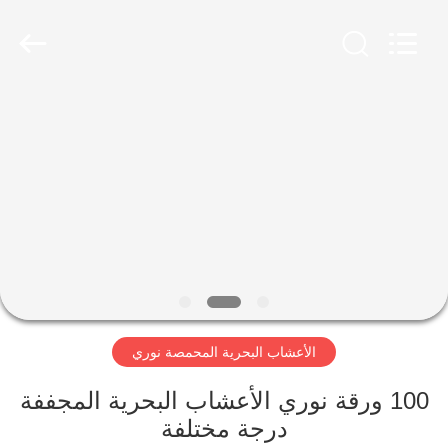
CHINA
MARK
FOODS
TRADING
CO.,LTD..
All
Rights
Reserved.
الصفحة
الرئيسية
المنتجات
حولنا
جولة
الأعشاب البحرية المحمصة نوري
في
المصنع
100 ورقة نوري الأعشاب البحرية المجففة
درجة مختلفة