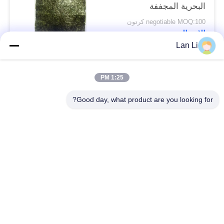
البحرية المجففة
السوشي نوري
negotiable MOQ:100 كرتون
الاتصال
Lan Li
فئات شعبية
جميع
1:25 PM
Good day, what product are you looking for?
فتات الخبز الجاف
فتات الخبز الياباني
قمح خبز بانكو بالقمح
الأعشاب البحرية
الكامل
المحمصة نوري
مسحوق الوسابي النقي
رقائق الجزر المجففة
رقائق بونيتو ​​المجففة
المجففة شيتاكي الفطر