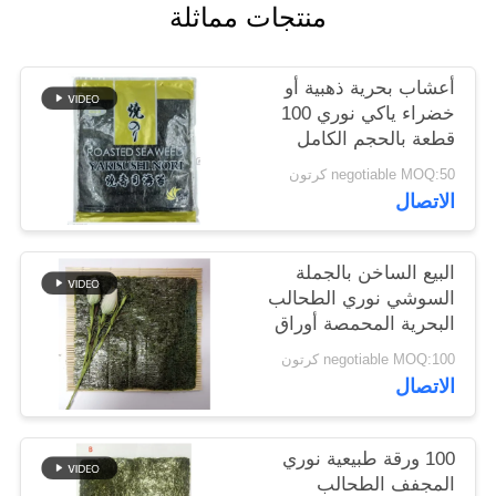
منتجات مماثلة
خريطة
الموقع
أعشاب بحرية ذهبية أو
خضراء ياكي نوري 100
سياسة
قطعة بالحجم الكامل
الخصوصية
19x21 سم
negotiable MOQ:50 كرتون
الاتصال
البيع الساخن بالجملة
السوشي نوري الطحالب
البحرية المحمصة أوراق
نوري
negotiable MOQ:100 كرتون
الاتصال
100 ورقة طبيعية نوري
المجفف الطحالب