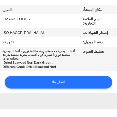
مراقبة
مكان المنشأ:
الصين
الجودة
اسم العلامة
CMARK FOODS
التجارية:
اتصل
إصدار الشهادات:
ISO,HACCP, FDA, HALAL
بنا
رقم الموديل:
50 ورقة
تسليط الضوء:
أعشاب بحرية محمصة بدرجة مختلفة نوري ، أعشاب بحرية
أخبار
مجففة نوري أخضر داكن ، أعشاب بحرية مجففة بدرجة
مختلفة نوري
,
,
Dried Seaweed Nori Dark Green
Different Grade Dried Seaweed Nori
الحالات
اتصل بنا!
اطلب
عرض
أسعار