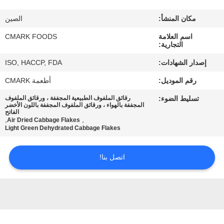
مراقبة
مكان المنشأ:
الصين
الجودة
اسم العلامة
CMARK FOODS
التجارية:
اتصل
إصدار الشهادات:
ISO, HACCP, FDA
بنا
رقم الموديل:
أطعمة CMARK
تسليط الضوء:
رقائق الملفوف الطبيعية المجففة ، ورقائق الملفوف
أخبار
المجففة بالهواء ، ورقائق الملفوف المجففة باللون الأخضر
الفاتح
,
,
Air Dried Cabbage Flakes
Light Green Dehydrated Cabbage Flakes
الحالات
اتصل بنا!
اطلب
عرض
أسعار