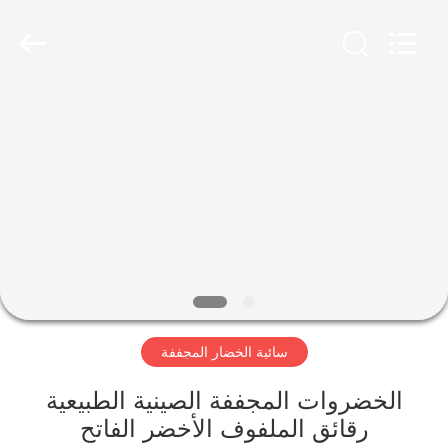
CHINA
MARK
FOODS
TRADING
CO.,LTD..
All
Rights
Reserved.
الصفحة
الرئيسية
المنتجات
حولنا
جولة
سائبة الخضار المجففة
في
المصنع
الخضروات المجففة الصينية الطبيعية
رقائق الملفوف الأخضر الفاتح