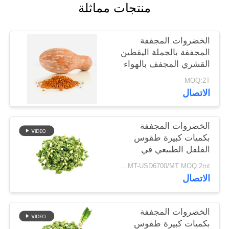
منتجات مماثلة
خريطة
الموقع
الخضروات المجففة
المجففة بالجملة اليقطين
سياسة
القشري المجفف بالهواء
الخصوصية
MOQ:2T
الاتصال
الخضروات المجففة
بكميات كبيرة طقوس
الفلفل الطبيعي في
8x8mm 5x5mm 3x3mm
USD5500/MT-USD6700/MT MOQ:2mt
الأحجام لا المواد
الاتصال
المضافة المورد
الخضروات المجففة
بكميات كبيرة طقوس