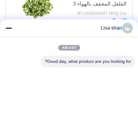
الفلفل المجفف بالهواء 3
* 3mm 5 * 5mm لون
USD5500/MT-USD6700/MT MOQ:2mt
طبيعي طعم لا مضافات
الاتصال
ماكس 7٪ رطوبة كرتون
Lisa shan
التعبئة عالية الجودة
فئات شعبية
جميع
4:07 AM
Good day, what product are you looking for?
فتات الخبز الجاف
فتات الخبز الياباني
قمح خبز بانكو بالقمح
الأعشاب البحرية
الكامل
المحمصة نوري
مسحوق الوسابي النقي
رقائق الجزر المجففة
رقائق بونيتو ​​المجففة
المجففة شيتاكي الفطر