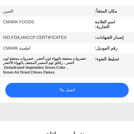
مراقبة
مكان المنشأ:
الصين
الجودة
اسم العلامة
CMARK FOODS
التجارية:
اتصل
إصدار الشهادات:
ISO,FDA,HACCP CERTIFICATES
بنا
رقم الموديل:
أطعمة CMARK
تسليط الضوء:
خضروات مجففة بالهواء لون أخضر ، خضروات مجففة لون
أخبار
أخضر ، رقائق ثوم المعمر المجفف بالهواء الأخضر
,
,
Dehydrated Vegetables Green Color
Green Air Dried Chives Flakes
الحالات
اتصل بنا!
اطلب
عرض
أسعار