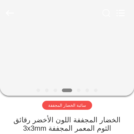
CHINA
MARK
FOODS
TRADING
CO.,LTD..
All
Rights
Reserved.
الصفحة
الرئيسية
المنتجات
حولنا
جولة
سائبة الخضار المجففة
في
المصنع
الخضار المجففة اللون الأخضر رقائق
الثوم المعمر المجففة 3x3mm