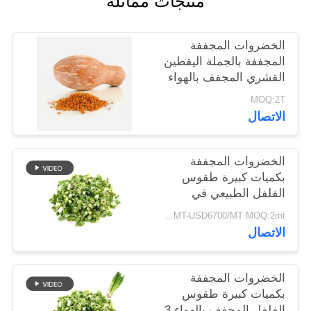
منتجات مماثلة
خريطة
الموقع
الخضروات المجففة
المجففة بالجملة اليقطين
القشري المجفف بالهواء
سياسة
MOQ:2T
الخصوصية
الاتصال
الخضروات المجففة
بكميات كبيرة طقوس
الفلفل الطبيعي في
8x8mm 5x5mm 3x3mm
USD5500/MT-USD6700/MT MOQ:2mt
الأحجام لا المواد
الاتصال
المضافة المورد
الخضروات المجففة
بكميات كبيرة طقوس
الفلفل المجفف بالهواء 3