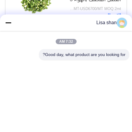
* 3mm 5 * 5mm لون
USD5500/MT-USD6700/MT MOQ:2mt
طبيعي طعم لا مضافات
الاتصال
ماكس 7٪ رطوبة كرتون
Lisa shan
التعبئة عالية الجودة
فئات شعبية
جميع
7:32 AM
Good day, what product are you looking for?
فتات الخبز الجاف
فتات الخبز الياباني
قمح خبز بانكو بالقمح
الأعشاب البحرية
الكامل
المحمصة نوري
مسحوق الوسابي النقي
رقائق الجزر المجففة
رقائق بونيتو ​​المجففة
المجففة شيتاكي الفطر