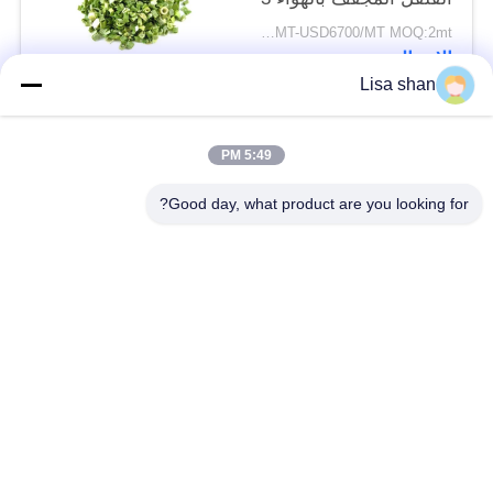
* 3mm 5 * 5mm لون
USD5500/MT-USD6700/MT MOQ:2mt
طبيعي طعم لا مضافات
الاتصال
ماكس 7٪ رطوبة كرتون
Lisa shan
التعبئة عالية الجودة
فئات شعبية
جميع
5:49 PM
Good day, what product are you looking for?
فتات الخبز الجاف
فتات الخبز الياباني
قمح خبز بانكو بالقمح
الأعشاب البحرية
الكامل
المحمصة نوري
مسحوق الوسابي النقي
رقائق الجزر المجففة
رقائق بونيتو ​​المجففة
المجففة شيتاكي الفطر