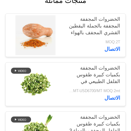
منتجات مماثلة
خريطة
الموقع
الخضروات المجففة
المجففة بالجملة اليقطين
القشري المجفف بالهواء
سياسة
MOQ:2T
الخصوصية
الاتصال
الخضروات المجففة
بكميات كبيرة طقوس
الفلفل الطبيعي في
8x8mm 5x5mm 3x3mm
USD5500/MT-USD6700/MT MOQ:2mt
الأحجام لا المواد
الاتصال
المضافة المورد
الخضروات المجففة
بكميات كبيرة طقوس
الفلفل المجفف بالهواء 3