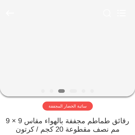
CHINA
MARK
FOODS
TRADING
CO.,LTD..
All
Rights
Reserved.
الصفحة
الرئيسية
المنتجات
حولنا
جولة
سائبة الخضار المجففة
في
المصنع
رقائق طماطم مجففة بالهواء مقاس 9 × 9
مم نصف مقطوعة 20 كجم / كرتون