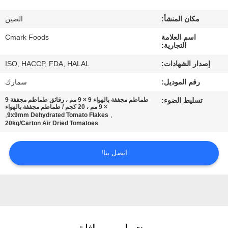
مراقبة
مكان المنشأ:
الصين
الجودة
اسم العلامة
Cmark Foods
التجارية:
اتصل
إصدار الشهادات:
ISO, HACCP, FDA, HALAL
بنا
رقم الموديل:
سمارك
تسليط الضوء:
طماطم مجففة بالهواء 9 × 9 مم ، رقائق طماطم مجففة 9
أخبار
× 9 مم ، 20 كجم / طماطم مجففة بالهواء
,
,
9x9mm Dehydrated Tomato Flakes
20kg/Carton Air Dried Tomatoes
الحالات
اتصل بنا!
اطلب
عرض
أسعار