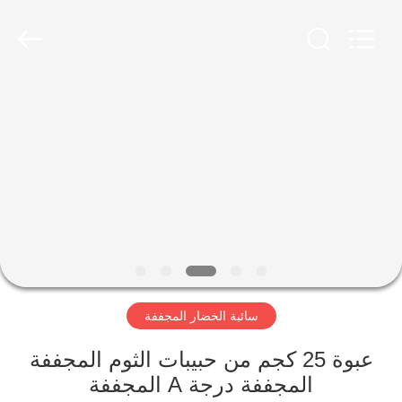
CHINA
MARK
FOODS
TRADING
CO.,LTD..
All
Rights
Reserved.
الصفحة
الرئيسية
المنتجات
حولنا
جولة
سائبة الخضار المجففة
في
المصنع
عبوة 25 كجم من حبيبات الثوم المجففة
المجففة درجة A المجففة