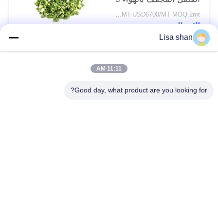
* 3mm 5 * 5mm لون
USD5500/MT-USD6700/MT MOQ:2mt
طبيعي طعم لا مضافات
الاتصال
ماكس 7٪ رطوبة كرتون
Lisa shan
التعبئة عالية الجودة
فئات شعبية
جميع
11:11 AM
Good day, what product are you looking for?
فتات الخبز الجاف
فتات الخبز الياباني
قمح خبز بانكو بالقمح
الأعشاب البحرية
الكامل
المحمصة نوري
مسحوق الوسابي النقي
رقائق الجزر المجففة
رقائق بونيتو ​​المجففة
المجففة شيتاكي الفطر