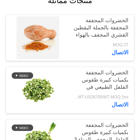
منتجات مماثلة
خريطة
الموقع
الخضروات المجففة
المجففة بالجملة اليقطين
القشري المجفف بالهواء
سياسة
MOQ:2T
الخصوصية
الاتصال
الخضروات المجففة
بكميات كبيرة طقوس
الفلفل الطبيعي في
8x8mm 5x5mm 3x3mm
USD5500/MT-USD6700/MT MOQ:2mt
الأحجام لا المواد
الاتصال
المضافة المورد
الخضروات المجففة
بكميات كبيرة طقوس
الفلفل المجفف بالهواء 3