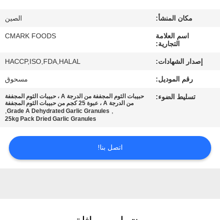
مراقبة
مكان المنشأ:
الصين
الجودة
اسم العلامة
CMARK FOODS
التجارية:
اتصل
إصدار الشهادات:
HACCP,ISO,FDA,HALAL
بنا
رقم الموديل:
مسحوق
تسليط الضوء:
حبيبات الثوم المجففة من الدرجة A ، حبيبات الثوم المجففة
أخبار
من الدرجة A ، عبوة 25 كجم من حبيبات الثوم المجففة
,
,
Grade A Dehydrated Garlic Granules
25kg Pack Dried Garlic Granules
الحالات
اتصل بنا!
اطلب
عرض
أسعار