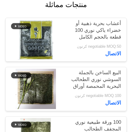
منتجات مماثلة
خريطة
الموقع
أعشاب بحرية ذهبية أو
خضراء ياكي نوري 100
سياسة
قطعة بالحجم الكامل
الخصوصية
19x21 سم
negotiable MOQ:50 كرتون
الاتصال
البيع الساخن بالجملة
السوشي نوري الطحالب
البحرية المحمصة أوراق
نوري
negotiable MOQ:100 كرتون
الاتصال
100 ورقة طبيعية نوري
المجفف الطحالب