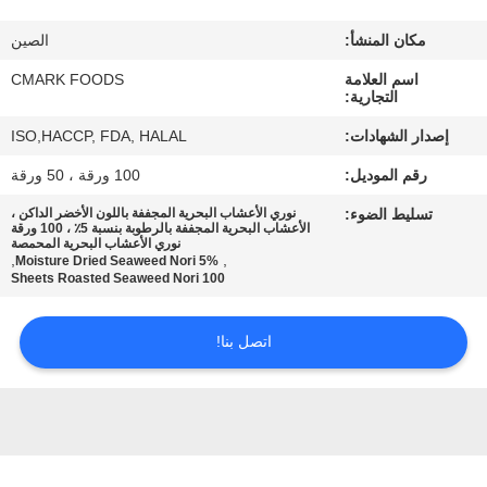
مراقبة
مكان المنشأ:
الصين
الجودة
اسم العلامة
CMARK FOODS
التجارية:
اتصل
إصدار الشهادات:
ISO,HACCP, FDA, HALAL
بنا
رقم الموديل:
100 ورقة ، 50 ورقة
تسليط الضوء:
نوري الأعشاب البحرية المجففة باللون الأخضر الداكن ،
أخبار
الأعشاب البحرية المجففة بالرطوبة بنسبة 5٪ ، 100 ورقة
نوري الأعشاب البحرية المحمصة
,
,
5% Moisture Dried Seaweed Nori
100 Sheets Roasted Seaweed Nori
الحالات
اتصل بنا!
اطلب
عرض
أسعار