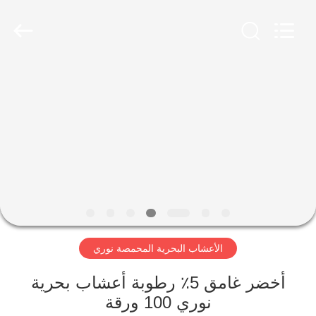
CHINA
MARK
FOODS
TRADING
CO.,LTD..
All
Rights
Reserved.
الصفحة
الرئيسية
المنتجات
حولنا
جولة
الأعشاب البحرية المحمصة نوري
في
المصنع
أخضر غامق 5٪ رطوبة أعشاب بحرية
نوري 100 ورقة