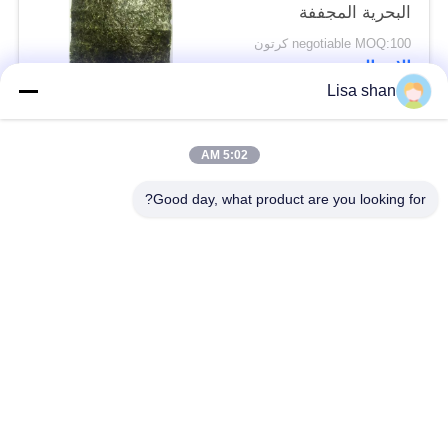
البحرية المجففة
السوشي نوري
negotiable MOQ:100 كرتون
الاتصال
Lisa shan
فئات شعبية
جميع
5:02 AM
Good day, what product are you looking for?
فتات الخبز الجاف
فتات الخبز الياباني
قمح خبز بانكو بالقمح
الأعشاب البحرية
الكامل
المحمصة نوري
مسحوق الوسابي النقي
رقائق الجزر المجففة
رقائق بونيتو ​​المجففة
المجففة شيتاكي الفطر