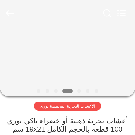
CHINA
MARK
FOODS
TRADING
CO.,LTD..
All
Rights
Reserved.
الصفحة
الرئيسية
المنتجات
حولنا
جولة
الأعشاب البحرية المحمصة نوري
في
المصنع
أعشاب بحرية ذهبية أو خضراء ياكي نوري
100 قطعة بالحجم الكامل 19x21 سم