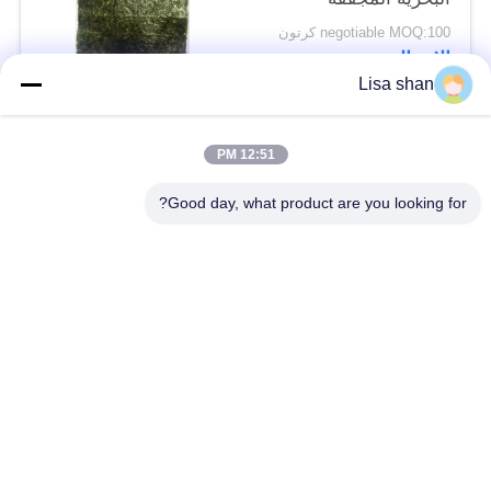
السوشي نوري
negotiable MOQ:100 كرتون
الاتصال
Lisa shan
فئات شعبية
جميع
12:51 PM
Good day, what product are you looking for?
فتات الخبز الجاف
فتات الخبز الياباني
قمح خبز بانكو بالقمح
الأعشاب البحرية
الكامل
المحمصة نوري
مسحوق الوسابي النقي
رقائق الجزر المجففة
رقائق بونيتو ​​المجففة
المجففة شيتاكي الفطر