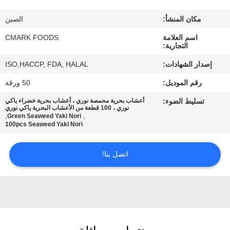
مراقبة
مكان المنشأ:
الصين
الجودة
اسم العلامة
CMARK FOODS
التجارية:
اتصل
إصدار الشهادات:
ISO,HACCP, FDA, HALAL
بنا
رقم الموديل:
50 ورقة
تسليط الضوء:
أعشاب بحرية محمصة نوري ، أعشاب بحرية خضراء ياكي
أخبار
نوري ، 100 قطعة من الأعشاب البحرية ياكي نوري
,
,
Green Seaweed Yaki Nori
100pcs Seaweed Yaki Nori
الحالات
اتصل بنا!
اطلب
عرض
أسعار