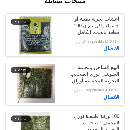
منتجات مماثلة
خريطة
الموقع
أعشاب بحرية ذهبية أو
خضراء ياكي نوري 100
قطعة بالحجم الكامل
سياسة
19x21 سم
negotiable MOQ:50 كرتون
الخصوصية
الاتصال
البيع الساخن بالجملة
السوشي نوري الطحالب
البحرية المحمصة أوراق
نوري
negotiable MOQ:100 كرتون
الاتصال
100 ورقة طبيعية نوري
المجفف الطحالب
البحرية المجففة