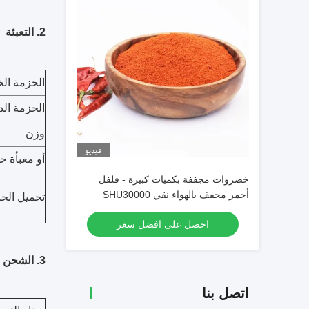
2. التعبئة
الحزمة الخ
الحزمة الد
وزن
فيديو
أو معبأة 
خضروات مجففة بكميات كبيرة - فلفل
أحمر مجفف بالهواء نقي SHU30000
تحميل الحا
مسحوق فلفل أحمر حار مسحوق فلفل حار
احصل على افضل سعر
3. الشحن
اتصل بنا