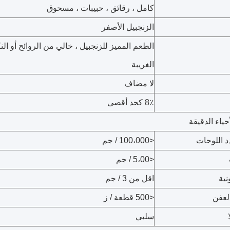
كامل ، رقائق ، حبيبات ، مسحوق
الزنجبيل الأصفر
الطعم المميز للزنجبيل ، خالي من الروائح أو ال
الغريبة
لا مضاف
8٪ كحد أقصى
حياء الدقيقة
د اللوحات
<100،000 / جم
<5،00 / جم
نية
اقل من 3 / جم
لعفن
<500 قطعة / ز
سلبي