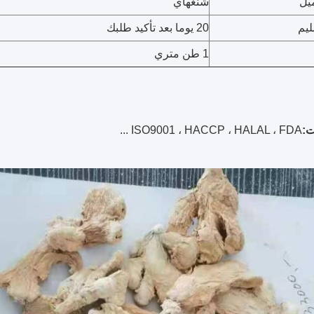
ميل
شنغهاي
ليم
20 يوما بعد تأكيد طلبك
1 طن متري
ISO9001 ، HACCP ، HALAL ، FDA ...