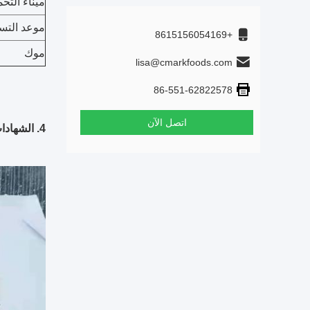
ميناء التح
موعد التس
+8615156054169
موك
lisa@cmarkfoods.com
86-551-62822578
اتصل الآن
4. الشهادات: