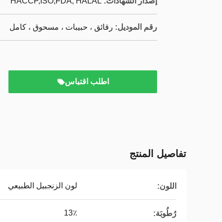
إصدار الشهادات:
HACCP,ISO,FDA, HALAL
رقم الموديل:
رقائق ، حبيبات ، مسحوق ، كامل
اطلب اقتباس
تفاصيل المنتج
لون الزنجبيل الطبيعي
اللون:
13٪
رُطُوبَة: