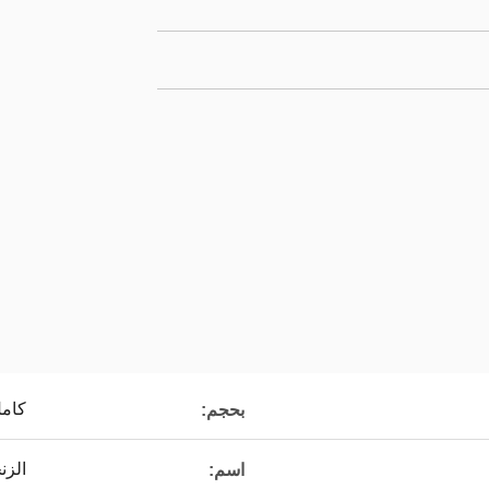
كام
بحجم:
الزن
اسم: