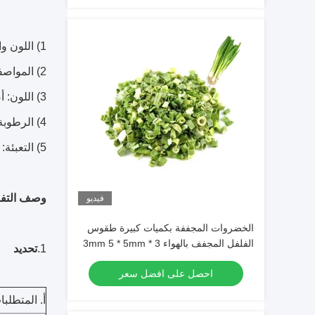
1) اللون والطعم الطبيعي
2) المواصفات: كله
3) اللون: أصفر زنجبيل
4) الرطوبة: بحد أقصى 13٪
5) التعبئة: كرتون
وصف التفا
فيديو
الخضروات المجففة بكميات كبيرة طقوس
الفلفل المجفف بالهواء 3 * 3mm 5 * 5mm
1.
تحديد
لون طبيعي طعم لا مضافات ماكس 7٪
احصل على افضل سعر
رطوبة كرتون التعبئة عالية الجودة
أ. المتطلبا