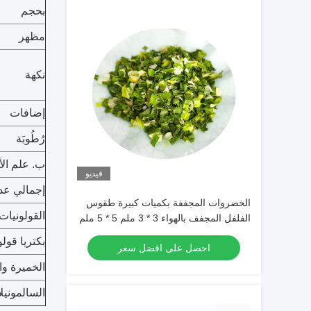
بحجم
مظهر
نكهة
إضافات
رُطُوبَة
ب. علم الأ
فيديو
إجمالي عد
الخضروات المجففة بكميات كبيرة طقوس
القولونيات
الفلفل المجفف بالهواء 3 * 3 ملم 5 * 5 ملم
مع اللون الطبيعي والذوق
بكتريا قولو
احصل على افضل سعر
الخميرة وا
السالمونيلا