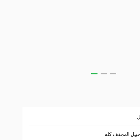
ل
جبيل المجفف كله