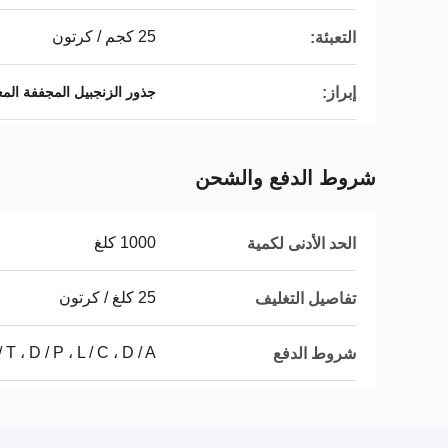
25 كجم / كرتون
التعبئة:
إبراز:
جذور الزنجبيل المجففة المع
شروط الدفع والشحن
1000 كلغ
الحد الأدنى لكمية
25 كلغ / كرتون
تفاصيل التغليف
/ T ، D / P ، L / C ، D / A
شروط الدفع