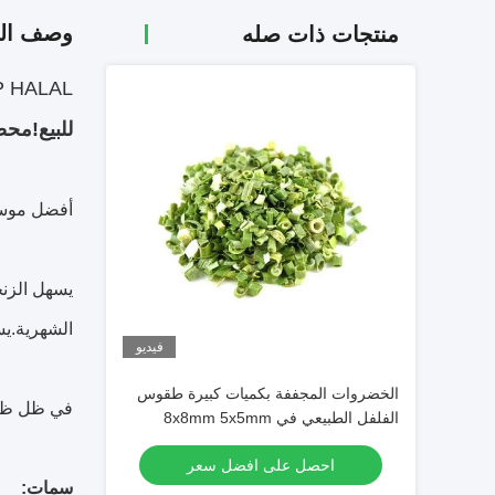
وصف الم
منتجات ذات صله
HACCP HALAL المجففة جذور الزنج
للبيع!محصول جديد معتمد 
أفضل موسم
يسهل الزنج
الشهرية.يس
فيديو
الخضروات المجففة بكميات كبيرة طقوس
في ظل ظروف
الفلفل الطبيعي في 8x8mm 5x5mm
3x3mm الأحجام لا المواد المضافة المورد
احصل على افضل سعر
سمات: