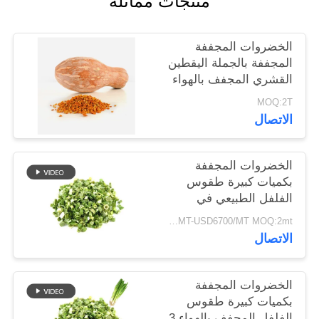
منتجات مماثلة
خريطة
الموقع
الخضروات المجففة
المجففة بالجملة اليقطين
القشري المجفف بالهواء
سياسة
MOQ:2T
الخصوصية
الاتصال
الخضروات المجففة
بكميات كبيرة طقوس
الفلفل الطبيعي في
8x8mm 5x5mm 3x3mm
USD5500/MT-USD6700/MT MOQ:2mt
الأحجام لا المواد
الاتصال
المضافة المورد
الخضروات المجففة
بكميات كبيرة طقوس
الفلفل المجفف بالهواء 3