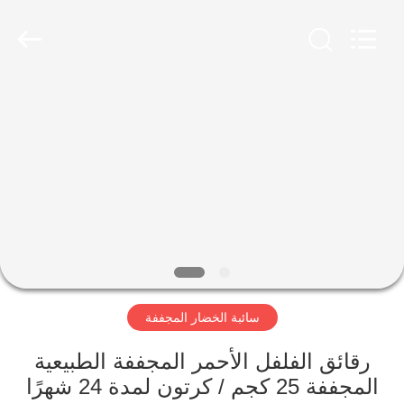
CHINA
MARK
FOODS
TRADING
CO.,LTD..
All
Rights
Reserved.
الصفحة
الرئيسية
المنتجات
حولنا
جولة
سائبة الخضار المجففة
في
المصنع
رقائق الفلفل الأحمر المجففة الطبيعية
المجففة 25 كجم / كرتون لمدة 24 شهرًا