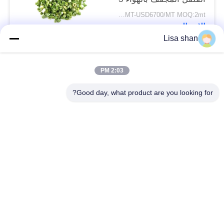
* 3mm 5 * 5mm لون
USD5500/MT-USD6700/MT MOQ:2mt
طبيعي طعم لا مضافات
الاتصال
ماكس 7٪ رطوبة كرتون
Lisa shan
التعبئة عالية الجودة
فئات شعبية
جميع
2:03 PM
Good day, what product are you looking for?
فتات الخبز الجاف
فتات الخبز الياباني
قمح خبز بانكو بالقمح
الأعشاب البحرية
الكامل
المحمصة نوري
مسحوق الوسابي النقي
رقائق الجزر المجففة
رقائق بونيتو ​​المجففة
المجففة شيتاكي الفطر