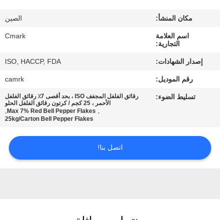
مراقبة
مكان المنشأ:
الصين
الجودة
اسم العلامة
Cmark
التجارية:
اتصل
إصدار الشهادات:
ISO, HACCP, FDA
بنا
رقم الموديل:
camrk
تسليط الضوء:
رقائق الفلفل المجفف ISO ، بحد أقصى 7٪ رقائق الفلفل
أخبار
الأحمر ، 25 كجم / كرتون رقائق الفلفل الحلو
,
,
Max 7% Red Bell Pepper Flakes
25kg/Carton Bell Pepper Flakes
الحالات
اتصل بنا!
اطلب
عرض
أسعار