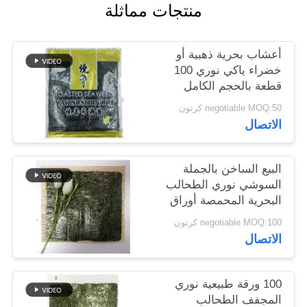
منتجات مماثلة
خريطة
الموقع
أعشاب بحرية ذهبية أو
خضراء ياكي نوري 100
سياسة
قطعة بالحجم الكامل
الخصوصية
19x21 سم
negotiable MOQ:50 كرتون
الاتصال
البيع الساخن بالجملة
السوشي نوري الطحالب
البحرية المحمصة أوراق
نوري
negotiable MOQ:100 كرتون
الاتصال
100 ورقة طبيعية نوري
المجفف الطحالب