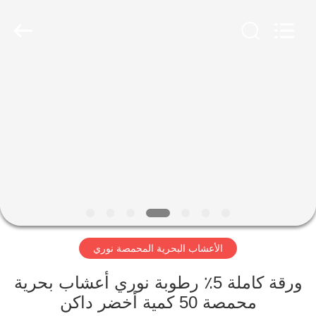
CHINA
MARK
FOODS
TRADING
CO.,LTD..
All
Rights
Reserved.
الصفحة
الرئيسية
المنتجات
حولنا
جولة
الأعشاب البحرية المحمصة نوري
في
المصنع
ورقة كاملة 5٪ رطوبة نوري أعشاب بحرية
محمصة 50 كمية أخضر داكن