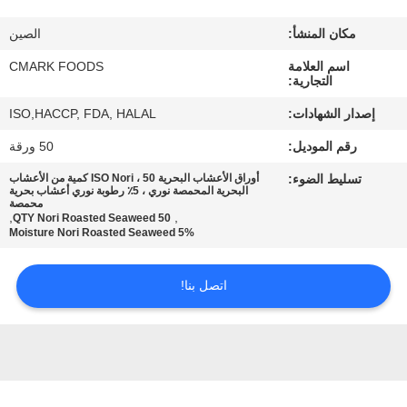
مراقبة
مكان المنشأ:
الصين
الجودة
اسم العلامة
CMARK FOODS
التجارية:
اتصل
إصدار الشهادات:
ISO,HACCP, FDA, HALAL
بنا
رقم الموديل:
50 ورقة
تسليط الضوء:
أوراق الأعشاب البحرية ISO Nori ، 50 كمية من الأعشاب
أخبار
البحرية المحمصة نوري ، 5٪ رطوبة نوري أعشاب بحرية
محمصة
,
,
50 QTY Nori Roasted Seaweed
5% Moisture Nori Roasted Seaweed
الحالات
اتصل بنا!
اطلب
عرض
أسعار