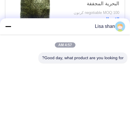
البحرية المجففة
السوشي نوري
negotiable MOQ:100 كرتون
الاتصال
Lisa shan
فئات شعبية
جميع
4:57 AM
Good day, what product are you looking for?
فتات الخبز الجاف
فتات الخبز الياباني
قمح خبز بانكو بالقمح
الأعشاب البحرية
الكامل
المحمصة نوري
مسحوق الوسابي النقي
رقائق الجزر المجففة
رقائق بونيتو ​​المجففة
المجففة شيتاكي الفطر