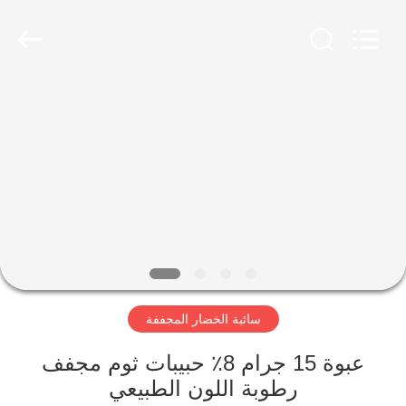
CHINA
MARK
FOODS
TRADING
CO.,LTD..
All
Rights
Reserved.
الصفحة
الرئيسية
المنتجات
حولنا
جولة
سائبة الخضار المجففة
في
المصنع
عبوة 15 جرام 8٪ حبيبات ثوم مجفف
رطوبة اللون الطبيعي