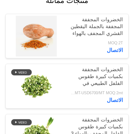
منتجات مماثلة
خريطة
الموقع
الخضروات المجففة
المجففة بالجملة اليقطين
القشري المجفف بالهواء
سياسة
MOQ:2T
الخصوصية
الاتصال
الخضروات المجففة
بكميات كبيرة طقوس
الفلفل الطبيعي في
8x8mm 5x5mm 3x3mm
USD5500/MT-USD6700/MT MOQ:2mt
الأحجام لا المواد
الاتصال
المضافة المورد
الخضروات المجففة
بكميات كبيرة طقوس
الفلفل المجفف بالهواء 3