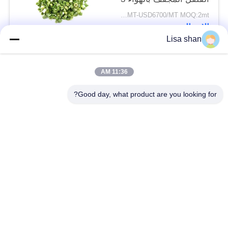
* 3mm 5 * 5mm لون
USD5500/MT-USD6700/MT MOQ:2mt
طبيعي طعم لا مضافات
الاتصال
ماكس 7٪ رطوبة كرتون
Lisa shan
التعبئة عالية الجودة
فئات شعبية
جميع
11:36 AM
Good day, what product are you looking for?
فتات الخبز الجاف
فتات الخبز الياباني
قمح خبز بانكو بالقمح
الأعشاب البحرية
الكامل
المحمصة نوري
مسحوق الوسابي النقي
رقائق الجزر المجففة
رقائق بونيتو ​​المجففة
المجففة شيتاكي الفطر