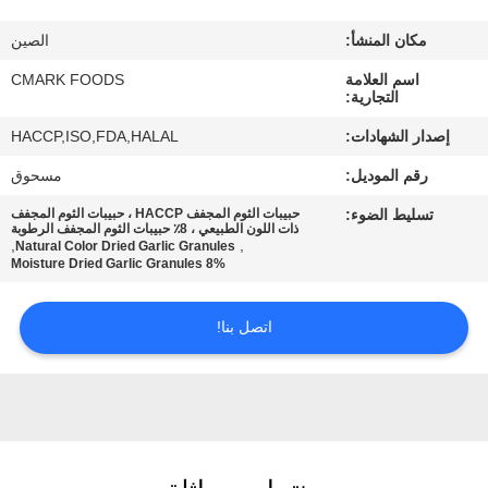
مراقبة
مكان المنشأ:
الصين
الجودة
اسم العلامة
CMARK FOODS
التجارية:
اتصل
إصدار الشهادات:
HACCP,ISO,FDA,HALAL
بنا
رقم الموديل:
مسحوق
تسليط الضوء:
حبيبات الثوم المجفف HACCP ، حبيبات الثوم المجفف
أخبار
ذات اللون الطبيعي ، 8٪ حبيبات الثوم المجفف الرطوبة
,
,
Natural Color Dried Garlic Granules
8% Moisture Dried Garlic Granules
الحالات
اتصل بنا!
اطلب
عرض
أسعار