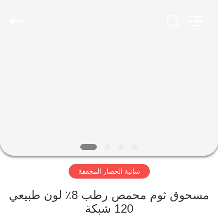
CHINA
MARK
FOODS
TRADING
CO.,LTD..
All
Rights
Reserved.
الصفحة
الرئيسية
المنتجات
حولنا
جولة
سائبة الخضار المجففة
في
المصنع
مسحوق ثوم محمص رطب 8٪ لون طبيعي
120 شبكة