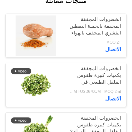
منتجات مماثلة
خريطة
الموقع
الخضروات المجففة
المجففة بالجملة اليقطين
القشري المجفف بالهواء
سياسة
MOQ:2T
الخصوصية
الاتصال
الخضروات المجففة
بكميات كبيرة طقوس
الفلفل الطبيعي في
8x8mm 5x5mm 3x3mm
USD5500/MT-USD6700/MT MOQ:2mt
الأحجام لا المواد
الاتصال
المضافة المورد
الخضروات المجففة
بكميات كبيرة طقوس
الفلفل المجفف بالهواء 3