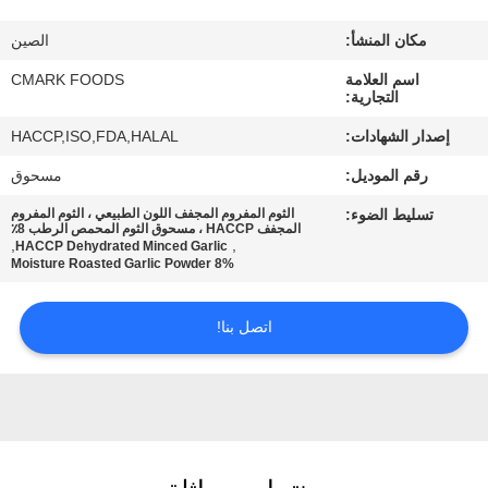
مراقبة
مكان المنشأ:
الصين
الجودة
اسم العلامة
CMARK FOODS
التجارية:
اتصل
إصدار الشهادات:
HACCP,ISO,FDA,HALAL
بنا
رقم الموديل:
مسحوق
تسليط الضوء:
الثوم المفروم المجفف اللون الطبيعي ، الثوم المفروم
أخبار
المجفف HACCP ، مسحوق الثوم المحمص الرطب 8٪
,
,
HACCP Dehydrated Minced Garlic
8% Moisture Roasted Garlic Powder
الحالات
اتصل بنا!
اطلب
عرض
أسعار