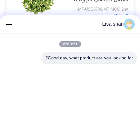
* 3mm 5 * 5mm لون
USD5500/MT-USD6700/MT MOQ:2mt
طبيعي طعم لا مضافات
الاتصال
ماكس 7٪ رطوبة كرتون
Lisa shan
التعبئة عالية الجودة
فئات شعبية
جميع
9:21 AM
Good day, what product are you looking for?
فتات الخبز الجاف
فتات الخبز الياباني
قمح خبز بانكو بالقمح
الأعشاب البحرية
الكامل
المحمصة نوري
مسحوق الوسابي النقي
رقائق الجزر المجففة
رقائق بونيتو ​​المجففة
المجففة شيتاكي الفطر