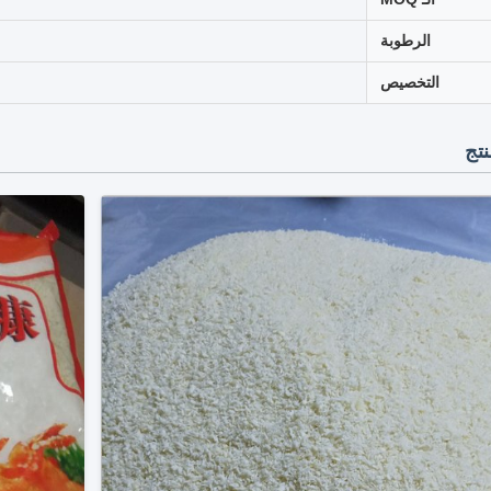
الرطوبة
التخصيص
تج