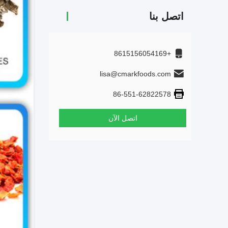
اتصل بنا
+8615156054169
lisa@cmarkfoods.com
86-551-62822578
اتصل الآن