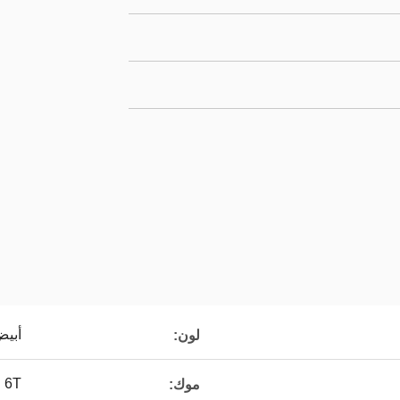
أبيض
لون:
6T
موك: