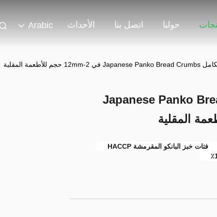
تجات
حولنا
اتصل بنا
الأحداث
Arabic
 معتمد القمح الكامل Japanese Panko Bread
فتات خبز البانكو المقرمشة HACCP