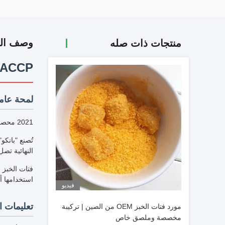
وصف الم
منتجات ذات صله
HACCP البيضاء الصفراء الصقراء الخبز البنكوفي الفطائر
لمحة عامة
2021 محصول جديد بيع بالجملة بانكو اليابانية كسرات الخبز القمح أبيض أصفر بانكو
تُصنع "بانك
النهائية تصل
فتات الخبز 
استخدامها أ
فيديو
تعليمات ا
مورد فتات الخبز OEM من الصين | تركيبة
مخصصة وملصق خاص