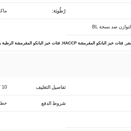
ماكس 
رُطُوبَة:
,
,
صفر
فتات خبز البانكو المقرمشة HACCP
فتات خبز البانكو المقرمشة الرطبة بنسب
10 كجم / كرتون ، 1 كجم / كيس داخلي.
تفاصيل التغليف
خطاب
شروط الدفع