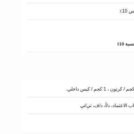
10٪
ة 10٪
 الاعتماد، د/أ، د/ف، تي/تي