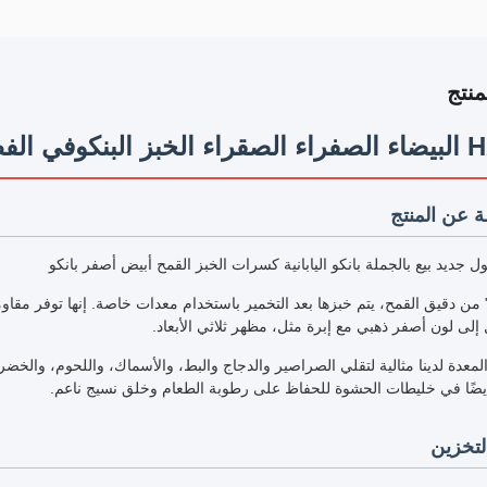
نتج
 القمح الكامل
 عن المنتج
و" من دقيق القمح، يتم خبزها بعد التخمير باستخدام معدات خاصة. إنها توفر مق
 إلى لون أصفر ذهبي مع إبرة مثل، مظهر ثلاثي الأبعاد.
المعدة لدينا مثالية لتقلي الصراصير والدجاج والبط، والأسماك، واللحوم، والخض
يضًا في خليطات الحشوة للحفاظ على رطوبة الطعام وخلق نسيج ناعم.
لتخزين