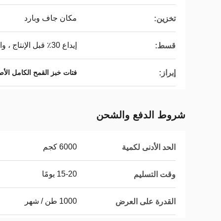
مكان جاف وبارد
تخزين:
إيداع 30٪ قبل الإنتاج ، والتوازن ضد نسخة BL
قسط:
إبراز:
فتات خبز القمح الكامل الأ
شروط الدفع والشحن
6000 كجم
الحد الأدنى لكمية
15-20 يومًا
وقت التسليم
1000 طن / شهر
القدرة على العرض