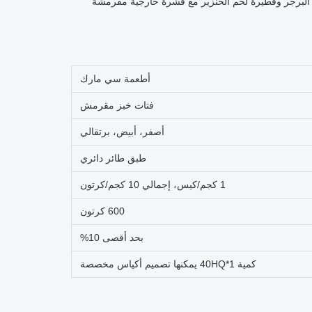
البرجر وفطيرة لحم الخنزير مع قشرة خارجية مقرمشة
أطعمة سي مارك
فتات خبز مقرمش
أصفر، أبيض، برتقالي
طبق طائر دائري
1 كجم/كيس، إجمالي 10 كجم/كرتون
600 كرتون
بحد أقصى 10%
كمية 1*40HQ يمكنها تصميم أكياس مخصصة