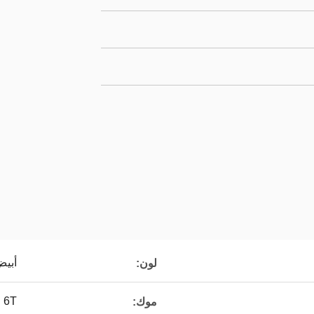
أبيض
لون:
6T
موك: