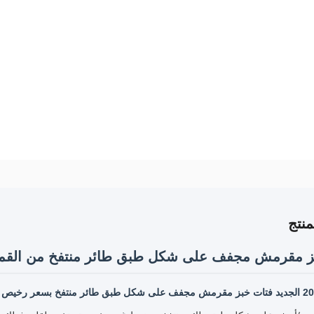
نتج
ز مقرمش مجفف على شكل طبق طائر منتفخ من القم