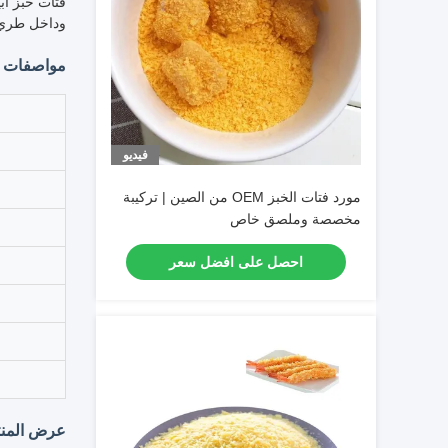
فتات خبز أ
وداخل طري. 
مواصفات ا
فيديو
مورد فتات الخبز OEM من الصين | تركيبة
مخصصة وملصق خاص
احصل على افضل سعر
عرض المنت