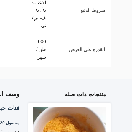
الاعتماد،
د/أ، د/
شروط الدفع
ف، تي/
تي
1000
طن /
القدرة على العرض
شهر
وصف الم
منتجات ذات صله
فتات خب
محصول 2020 الجديد فتات خبز مقرمش مجفف على شكل طبق طائر منتفخ بسعر رخيص وشهادات FDA HACCP HALAL