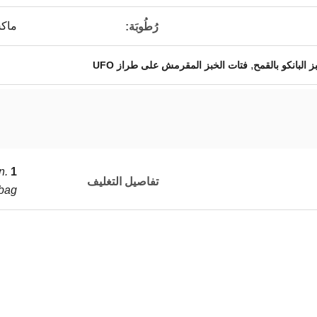
ماكس 
رُطُوبَة:
,
 البانكو بالقمح
فتات الخبز المقرمش على طراز UFO
1 كجم / كيس * 10 / كرتون.
n.
تفاصيل التغليف
bag.