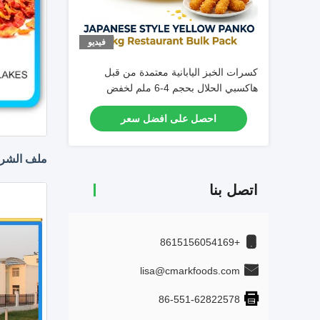
فيديو
كسرات الخبز اليابانية معتمدة من قبل
هاكسبي الحلال بحجم 4-6 ملم لخفض
امتصاص الزيت في الأطعمة المقلية
احصل على افضل سعر
ملف الشر
اتصل بنا
+8615156054169
lisa@cmarkfoods.com
86-551-62822578