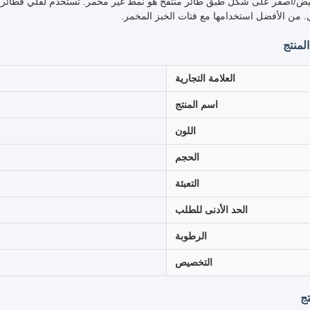
بيض/أصفر على شكل طبق طائر منتفخ هو نمط غير مخمر. تستخدم لقلي فطائر 
من الأفضل استخدامها مع فتات الخبز المخمر.
لمنتج
العلامة التجارية
اسم المنتج
اللون
الحجم
التعبئة
الحد الأدنى للطلب
الرطوبة
التخصيص
ج