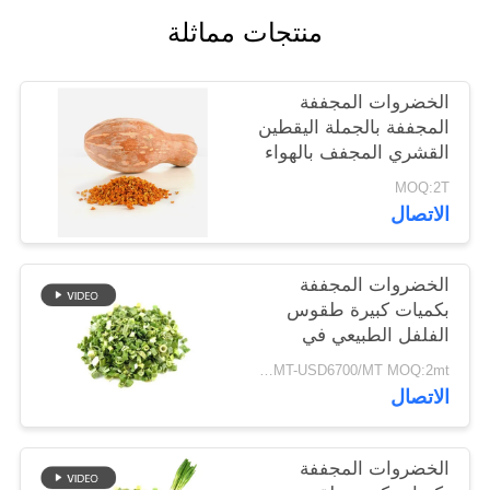
خريطة
منتجات مماثلة
الموقع
الخضروات المجففة
سياسة
المجففة بالجملة اليقطين
القشري المجفف بالهواء
الخصوصية
MOQ:2T
الاتصال
الخضروات المجففة
بكميات كبيرة طقوس
الفلفل الطبيعي في
8x8mm 5x5mm 3x3mm
USD5500/MT-USD6700/MT MOQ:2mt
الأحجام لا المواد
الاتصال
المضافة المورد
الخضروات المجففة