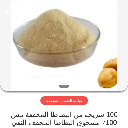
CHINA
MARK
FOODS
TRADING
CO.,LTD..
All
Rights
Reserved.
الصفحة
الرئيسية
المنتجات
حولنا
جولة
سائبة الخضار المجففة
في
المصنع
100 شريحة من البطاطا المجففة مش
100٪ مسحوق البطاطا المجفف النقي