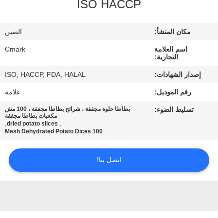
ISO HACCP
مراقبة
الجودة
مكان المنشأ:
الصين
اسم العلامة
Cmark
اتصل
التجارية:
بنا
إصدار الشهادات:
ISO, HACCP, FDA, HALAL
رقم الموديل:
علامة
أخبار
تسليط الضوء:
بطاطا حلوة مجففة ، شرائح بطاطا مجففة ، 100 مش
مكعبات بطاطا مجففة
,
,
dried potato slices
الحالات
100 Mesh Dehydrated Potato Dices
اتصل بنا!
اطلب
عرض
أسعار