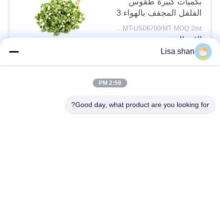
بكميات كبيرة طقوس
الفلفل المجفف بالهواء 3
* 3mm 5 * 5mm لون
USD5500/MT-USD6700/MT MOQ:2mt
طبيعي طعم لا مضافات
الاتصال
ماكس 7٪ رطوبة كرتون
Lisa shan
التعبئة عالية الجودة
فئات شعبية
جميع
2:59 PM
Good day, what product are you looking for?
فتات الخبز الجاف
فتات الخبز الياباني
قمح خبز بانكو بالقمح
الأعشاب البحرية
الكامل
المحمصة نوري
مسحوق الوسابي النقي
رقائق الجزر المجففة
رقائق بونيتو ​​المجففة
المجففة شيتاكي الفطر