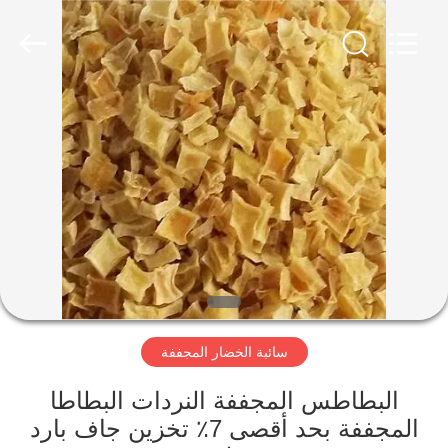
CHINA
MARK
FOODS
TRADING
CO.,LTD..
All
Rights
Reserved.
الصفحة
الرئيسية
المنتجات
حولنا
جولة
سائبة الخضار المجففة
في
المصنع
البطاطس المجففة النردات البطاطا
المجففة بحد أقصى 7٪ تخزين جاف بارد