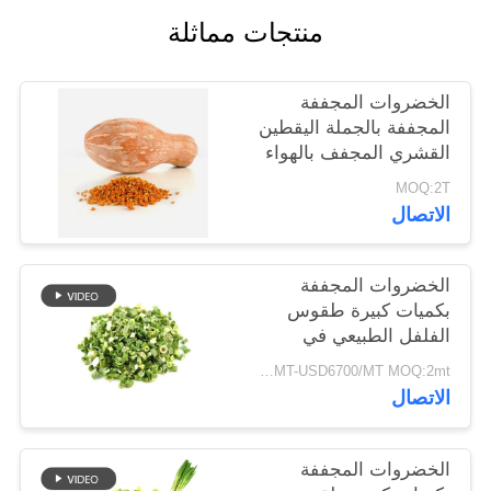
خريطة
منتجات مماثلة
الموقع
الخضروات المجففة
سياسة
المجففة بالجملة اليقطين
القشري المجفف بالهواء
الخصوصية
MOQ:2T
الاتصال
الخضروات المجففة
بكميات كبيرة طقوس
الفلفل الطبيعي في
8x8mm 5x5mm 3x3mm
USD5500/MT-USD6700/MT MOQ:2mt
الأحجام لا المواد
الاتصال
المضافة المورد
الخضروات المجففة