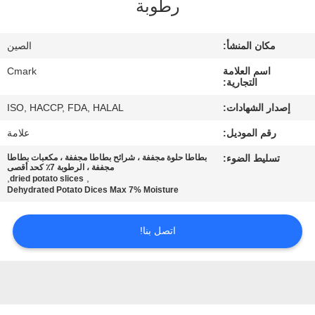
رطوبة
مراقبة
الجودة
مكان المنشأ:
الصين
اسم العلامة
Cmark
اتصل
التجارية:
بنا
إصدار الشهادات:
ISO, HACCP, FDA, HALAL
رقم الموديل:
علامة
أخبار
تسليط الضوء:
بطاطا حلوة مجففة ، شرائح بطاطا مجففة ، مكعبات بطاطا
مجففة ، الرطوبة 7٪ كحد أقصى
,
,
dried potato slices
الحالات
Dehydrated Potato Dices Max 7% Moisture
اتصل بنا!
اطلب
عرض
أسعار