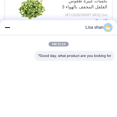
بكميات كبيرة طقوس
الفلفل المجفف بالهواء 3
* 3mm 5 * 5mm لون
USD5500/MT-USD6700/MT MOQ:2mt
طبيعي طعم لا مضافات
الاتصال
ماكس 7٪ رطوبة كرتون
Lisa shan
التعبئة عالية الجودة
فئات شعبية
جميع
11:14 AM
Good day, what product are you looking for?
فتات الخبز الجاف
فتات الخبز الياباني
قمح خبز بانكو بالقمح
الأعشاب البحرية
الكامل
المحمصة نوري
مسحوق الوسابي النقي
رقائق الجزر المجففة
رقائق بونيتو ​​المجففة
المجففة شيتاكي الفطر