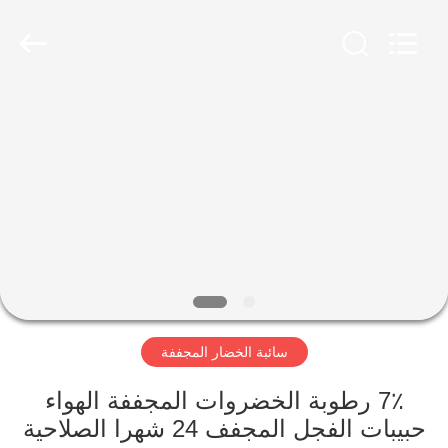
CHINA
MARK
FOODS
TRADING
CO.,LTD..
All
Rights
Reserved.
الصفحة
الرئيسية
المنتجات
حولنا
جولة
سائبة الخضار المجففة
في
المصنع
7٪ رطوبة الخضروات المجففة الهواء
حبيبات الفجل المجفف 24 شهرا الصلاحية