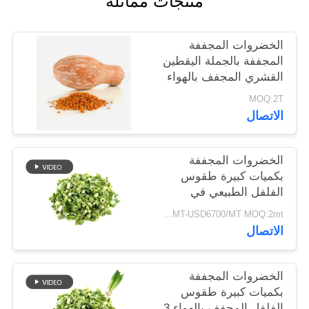
منتجات مماثلة
خريطة
الموقع
الخضروات المجففة
المجففة بالجملة اليقطين
القشري المجفف بالهواء
سياسة
MOQ:2T
الخصوصية
الاتصال
الخضروات المجففة
بكميات كبيرة طقوس
الفلفل الطبيعي في
8x8mm 5x5mm 3x3mm
USD5500/MT-USD6700/MT MOQ:2mt
الأحجام لا المواد
الاتصال
المضافة المورد
الخضروات المجففة
بكميات كبيرة طقوس
الفلفل المجفف بالهواء 3