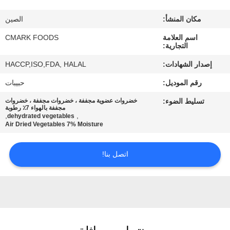
مراقبة
مكان المنشأ:
الصين
الجودة
اسم العلامة
CMARK FOODS
التجارية:
اتصل
إصدار الشهادات:
HACCP,ISO,FDA, HALAL
بنا
رقم الموديل:
حبيبات
تسليط الضوء:
خضروات عضوية مجففة ، خضروات مجففة ، خضروات
أخبار
مجففة بالهواء 7٪ رطوبة
,
,
dehydrated vegetables
Air Dried Vegetables 7% Moisture
الحالات
اتصل بنا!
اطلب
عرض
أسعار