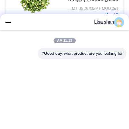
* 3mm 5 * 5mm لون
USD5500/MT-USD6700/MT MOQ:2mt
طبيعي طعم لا مضافات
الاتصال
ماكس 7٪ رطوبة كرتون
Lisa shan
التعبئة عالية الجودة
فئات شعبية
جميع
11:13 AM
Good day, what product are you looking for?
فتات الخبز الجاف
فتات الخبز الياباني
قمح خبز بانكو بالقمح
الأعشاب البحرية
الكامل
المحمصة نوري
مسحوق الوسابي النقي
رقائق الجزر المجففة
رقائق بونيتو ​​المجففة
المجففة شيتاكي الفطر