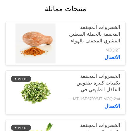
خريطة
منتجات مماثلة
الموقع
الخضروات المجففة
سياسة
المجففة بالجملة اليقطين
القشري المجفف بالهواء
الخصوصية
MOQ:2T
الاتصال
الخضروات المجففة
بكميات كبيرة طقوس
الفلفل الطبيعي في
8x8mm 5x5mm 3x3mm
USD5500/MT-USD6700/MT MOQ:2mt
الأحجام لا المواد
الاتصال
المضافة المورد
الخضروات المجففة