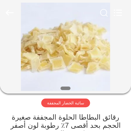
CHINA
MARK
FOODS
TRADING
CO.,LTD..
All
Rights
Reserved.
الصفحة
الرئيسية
المنتجات
حولنا
جولة
سائبة الخضار المجففة
في
المصنع
رقائق البطاطا الحلوة المجففة صغيرة
الحجم بحد أقصى 7٪ رطوبة لون أصفر