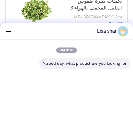
بكميات كبيرة طقوس
الفلفل المجفف بالهواء 3
* 3mm 5 * 5mm لون
USD5500/MT-USD6700/MT MOQ:2mt
طبيعي طعم لا مضافات
الاتصال
ماكس 7٪ رطوبة كرتون
Lisa shan
التعبئة عالية الجودة
فئات شعبية
جميع
8:38 PM
Good day, what product are you looking for?
فتات الخبز الجاف
فتات الخبز الياباني
قمح خبز بانكو بالقمح
الأعشاب البحرية
الكامل
المحمصة نوري
مسحوق الوسابي النقي
رقائق الجزر المجففة
رقائق بونيتو ​​المجففة
المجففة شيتاكي الفطر