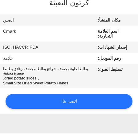
كرتون التعبئة
مراقبة
الجودة
مكان المنشأ:
الصين
اسم العلامة
Cmark
اتصل
التجارية:
بنا
إصدار الشهادات:
ISO, HACCP, FDA
رقم الموديل:
علامة
أخبار
تسليط الضوء:
بطاطا حلوة مجففة ، شرائح بطاطا مجففة ، رقائق بطاطا
صغيرة مجففة
,
,
dried potato slices
الحالات
Small Size Dried Sweet Potato Flakes
اتصل بنا!
اطلب
عرض
أسعار