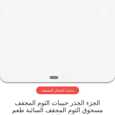
CHINA
MARK
FOODS
TRADING
CO.,LTD..
All
Rights
Reserved.
الصفحة
الرئيسية
المنتجات
حولنا
جولة
سائبة الخضار المجففة
في
المصنع
الجزء الجذر حبيبات الثوم المجفف
مسحوق الثوم المجفف السائبة طعم