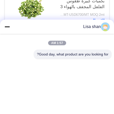
بكميات كبيرة طقوس
الفلفل المجفف بالهواء 3
* 3mm 5 * 5mm لون
USD5500/MT-USD6700/MT MOQ:2mt
طبيعي طعم لا مضافات
الاتصال
ماكس 7٪ رطوبة كرتون
Lisa shan
التعبئة عالية الجودة
فئات شعبية
جميع
1:57 AM
Good day, what product are you looking for?
فتات الخبز الجاف
فتات الخبز الياباني
قمح خبز بانكو بالقمح
الأعشاب البحرية
الكامل
المحمصة نوري
مسحوق الوسابي النقي
رقائق الجزر المجففة
رقائق بونيتو ​​المجففة
المجففة شيتاكي الفطر