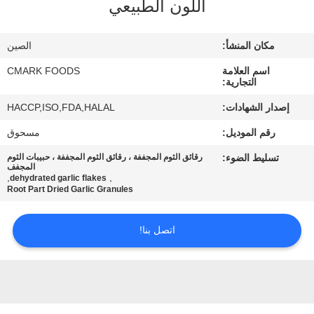
اللون الطبيعي
مراقبة
الجودة
مكان المنشأ:
الصين
اسم العلامة
CMARK FOODS
اتصل
التجارية:
بنا
إصدار الشهادات:
HACCP,ISO,FDA,HALAL
رقم الموديل:
مسحوق
أخبار
تسليط الضوء:
رقائق الثوم المجففة ، رقائق الثوم المجففة ، حبيبات الثوم
المجفف
,
,
dehydrated garlic flakes
الحالات
Root Part Dried Garlic Granules
اتصل بنا!
اطلب
عرض
أسعار