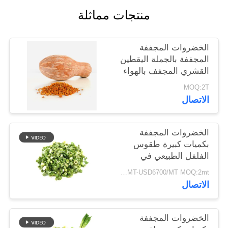
خريطة
منتجات مماثلة
الموقع
الخضروات المجففة
سياسة
المجففة بالجملة اليقطين
القشري المجفف بالهواء
الخصوصية
MOQ:2T
الاتصال
الخضروات المجففة
بكميات كبيرة طقوس
الفلفل الطبيعي في
8x8mm 5x5mm 3x3mm
USD5500/MT-USD6700/MT MOQ:2mt
الأحجام لا المواد
الاتصال
المضافة المورد
الخضروات المجففة