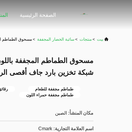
الصفحة الرئيسية
المن
بيت
>
منتجات
>
سائبة الخضار المجففة
>
مسحوق الطماطم المجففة باللون ا
شبكة تخزين بارد جاف أقصى الرطو
طماطم مجففة للطعام
رقائ
طماطم مجففة حمراء اللون
مكان المنشأ:
الصين
اسم العلامة التجارية:
Cmark