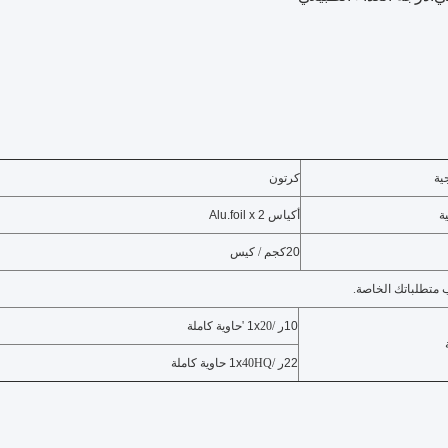
ية
كرتون
ة
أكياس Alu.foil x 2
20
كجم / كيس
 متطلباتك الخاصة.
10
ر /
20 'حاوية كاملة
1x
22
ر /
40HQ حاوية كاملة
1x