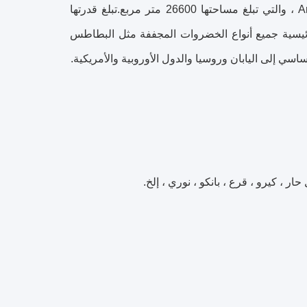
CHINA MARK في المنطقة الصناعية في مقاطعة Guoyang ، مقاطعة Anhui ، والتي تبلغ مساحتها 26600 متر مربع.تبلغ قدرتها
 أكثر من 5000 طن.تشمل المنتجات الرئيسية جميع أنواع الخضروات المجففة مثل البطاطس
اسي إلى اليابان وروسيا والدول الأوروبية والأمريكية.
، كيرو ، قرع ، بانكو ، نوري ، إلخ.