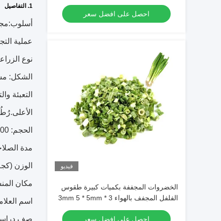
3x3mm الأحجام لا المواد المضافة المورد
1. التفاصيل
احصل على افضل سعر
أسلوب:
مج
عملية التج
نوع الزراعة
الشكل: م
التعبئة وال
الأعلى.رُطُو
الحجم: 100 شبكة
مدة الصلاح
الوزن (كجم
فيديو
مكان المنش
الخضروات المجففة بكميات كبيرة طقوس
الفلفل المجفف بالهواء 3 * 3mm 5 * 5mm
اسم العلامة
لون طبيعي طعم لا مضافات ماكس 7٪
صف دراسي
احصل على افضل سعر
رطوبة كرتون التعبئة عالية الجودة