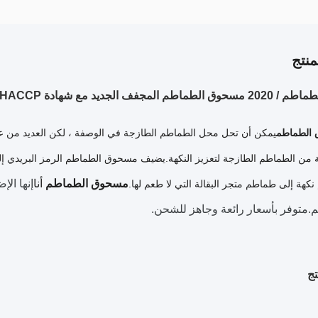
نتج
مجفف الجديد مع شهادة ISO FDA HACCP
الطماطم
يمكن أن تحل محل الطماطم الطازجة في الوصفة ، لكن العديد من عملا
 من الطماطم الطازجة لتعزيز النكهة.يضيف مسحوق الطماطم الرمز البريدي 
مسحوق الطماطم
أنا
إنها الإ
كهة إلى طماطم متجر البقالة التي لا طعم لها.
.متوفر بأسعار رائعة وجاهز للشحن.
ج