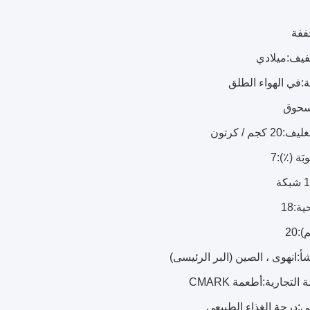
ففة
فيف:
ميلادي
:
في الهواء الطلق
سحوق
تغليف:
20 كجم / كرتون
بَة (٪):
7
ية:
18
):
20
أ:
انهوى ، الصين (البر الرئيسى)
 التجارية:
أطعمة CMARK
:
درجة الغذاء الطبيعي