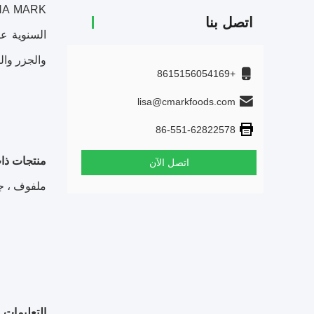
اتصل بنا
والجزر وال
+8615156054169
lisa@cmarkfoods.com
86-551-62822578
منتجات ذا
اتصل الآن
ملفوف ، جز
التعليمات