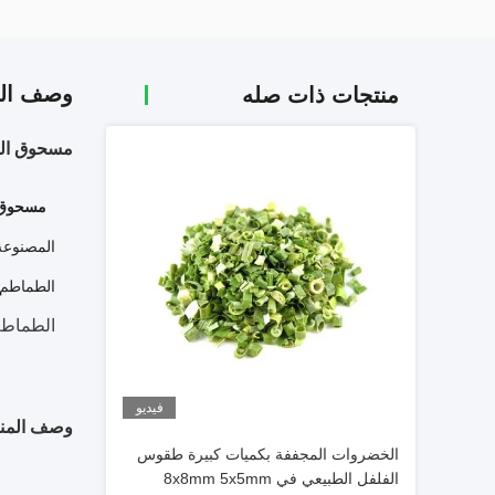
وصف الم
منتجات ذات صله
مسحوق الطماطم / 2020 مسحوق الطماطم ال
مسحوق 
المصنوعة
الطماطم ن
الطماطم
فيديو
وصف المنت
الخضروات المجففة بكميات كبيرة طقوس
الفلفل الطبيعي في 8x8mm 5x5mm