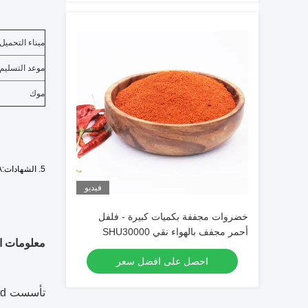
ميناء التحميل
موعد التسليم
موك
5. الشهادات:
A
فيديو
خضروات مجففة بكميات كبيرة - فلفل
أحمر مجفف بالهواء نقي SHU30000
معلومات ا
مسحوق فلفل أحمر حار مسحوق فلفل حار
احصل على افضل سعر