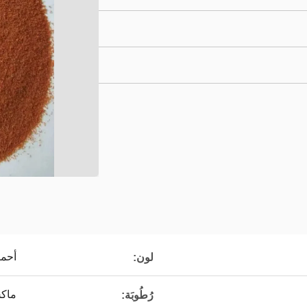
أحم
لون:
ماكس
رُطُوبَة: