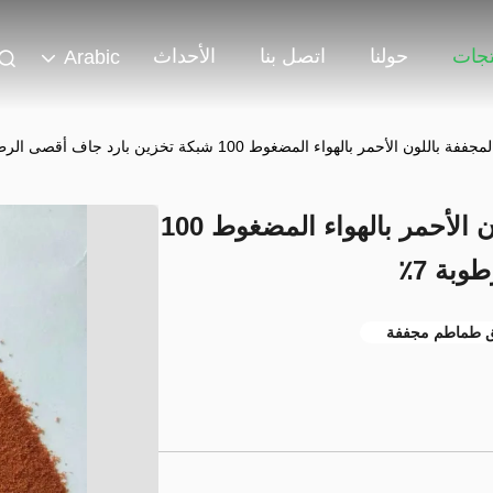
تجات
حولنا
اتصل بنا
الأحداث
Arabic
لأحمر بالهواء المضغوط 100 شبكة تخزين بارد جاف أقصى الرطوبة 7٪
مسحوق الطماطم المجففة باللون الأحمر بالهواء المضغوط 100
بة 7٪
ق طماطم مجففة