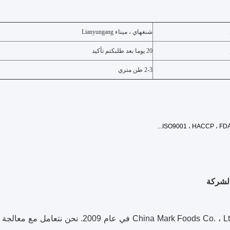
شنغهاي ، ميناء Lianyungang
20 يوما بعد طلبك
تم تأكيد
2-3 طن متري
...
ISO9001 ، HACCP ، FD
لشركة
تأسست China Mark Foods Co. ، Ltd في ع