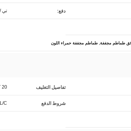
تي /
دفع:
,
ئق طماطم مجففة
طماطم مجففة حمراء اللون
20 كيلوجرام / الكرتون أو حسب الطلب
تفاصيل التغليف
T/T, L/C, و
شروط الدفع