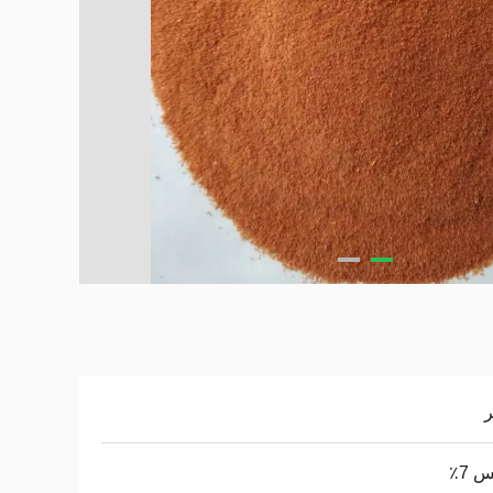
ر
 7٪