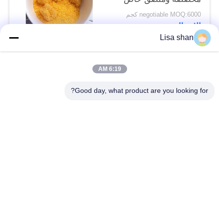
negotiable MOQ:6000 كجم
الاتصال
Lisa shan
فئات شعبية
جميع
6:19 AM
Good day, what product are you looking for?
فتات الخبز الجاف
فتات الخبز الياباني
قمح خبز بانكو بالقمح
الأعشاب البحرية
الكامل
المحمصة نوري
مسحوق الوسابي النقي
رقائق الجزر المجففة
رقائق بونيتو ​​المجففة
المجففة شيتاكي الفطر