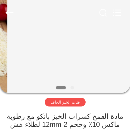
CHINA
MARK
FOODS
TRADING
CO.,LTD..
All
Rights
Reserved.
الصفحة
الرئيسية
المنتجات
حولنا
جولة
فتات الخبز الجاف
في
المصنع
مادة القمح كسرات الخبز بانكو مع رطوبة
ماكس 10٪ وحجم 2-12mm لطلاء هش