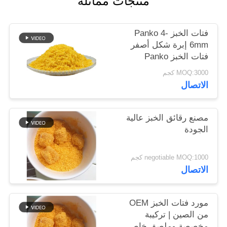
منتجات مماثلة
خريطة
الموقع
فتات الخبز Panko 4-
6mm إبرة شكل أصفر
فتات الخبز Panko
سياسة
MOQ:3000 كجم
الخصوصية
الاتصال
مصنع رقائق الخبز عالية
الجودة
negotiable MOQ:1000 كجم
الاتصال
مورد فتات الخبز OEM
من الصين | تركيبة
مخصصة وملصق خاص