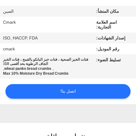
مراقبة
مكان المنشأ:
الصين
الجودة
اسم العلامة
Cmark
التجارية:
اتصل
إصدار الشهادات:
ISO, HACCP, FDA
بنا
رقم الموديل:
cmark
تسليط الضوء:
فتات الخبز الصحية ، فتات خبز البانكو بالقمح ، فتات الخبز
أخبار
الجاف الرطوبة بحد أقصى 10٪
,
,
wheat panko bread crumbs
Max 10% Moisture Dry Bread Crumbs
الحالات
اتصل بنا!
اطلب
عرض
أسعار