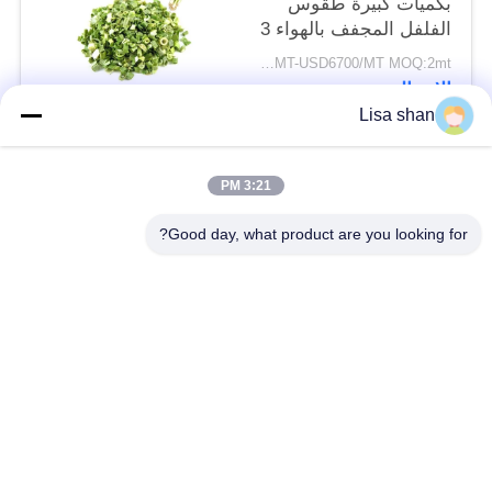
بكميات كبيرة طقوس
الفلفل المجفف بالهواء 3
* 3mm 5 * 5mm لون
USD5500/MT-USD6700/MT MOQ:2mt
طبيعي طعم لا مضافات
الاتصال
ماكس 7٪ رطوبة كرتون
Lisa shan
التعبئة عالية الجودة
فئات شعبية
جميع
3:21 PM
Good day, what product are you looking for?
فتات الخبز الجاف
فتات الخبز الياباني
قمح خبز بانكو بالقمح
الأعشاب البحرية
الكامل
المحمصة نوري
مسحوق الوسابي النقي
رقائق الجزر المجففة
رقائق بونيتو ​​المجففة
المجففة شيتاكي الفطر