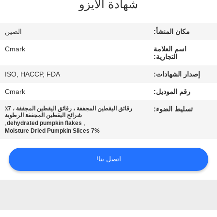
شهادة الأيزو
مراقبة
الجودة
مكان المنشأ:
الصين
اسم العلامة
Cmark
اتصل
التجارية:
بنا
إصدار الشهادات:
ISO, HACCP, FDA
رقم الموديل:
Cmark
أخبار
تسليط الضوء:
رقائق اليقطين المجففة ، رقائق اليقطين المجففة ، 7٪
شرائح اليقطين المجففة الرطوبة
,
,
dehydrated pumpkin flakes
الحالات
7% Moisture Dried Pumpkin Slices
اتصل بنا!
اطلب
عرض
أسعار