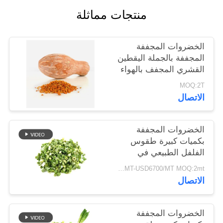
خريطة
منتجات مماثلة
الموقع
الخضروات المجففة
سياسة
المجففة بالجملة اليقطين
القشري المجفف بالهواء
الخصوصية
MOQ:2T
الاتصال
الخضروات المجففة
بكميات كبيرة طقوس
الفلفل الطبيعي في
8x8mm 5x5mm 3x3mm
USD5500/MT-USD6700/MT MOQ:2mt
الأحجام لا المواد
الاتصال
المضافة المورد
الخضروات المجففة