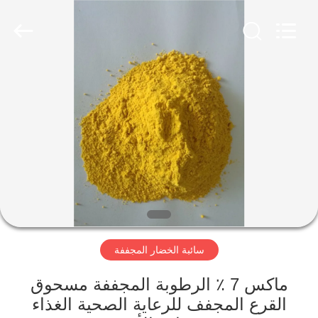
CHINA
MARK
FOODS
TRADING
CO.,LTD..
All
Rights
Reserved.
الصفحة
الرئيسية
المنتجات
حولنا
جولة
سائبة الخضار المجففة
في
المصنع
ماكس 7 ٪ الرطوبة المجففة مسحوق
القرع المجفف للرعاية الصحية الغذاء